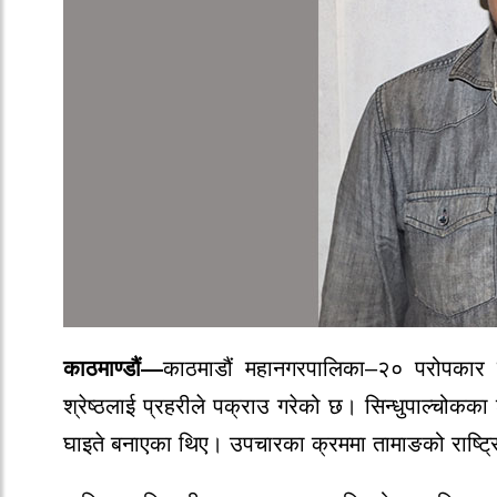
काठमाण्डौं—
काठमाडौं महानगरपालिका–२० परोपकार प
श्रेष्ठलाई प्रहरीले पक्राउ गरेको छ। सिन्धुपाल्चोकका
घाइते बनाएका थिए। उपचारका क्रममा तामाङको राष्ट्रिय 