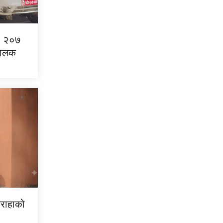
एर २०७
 चालक
िराहाको