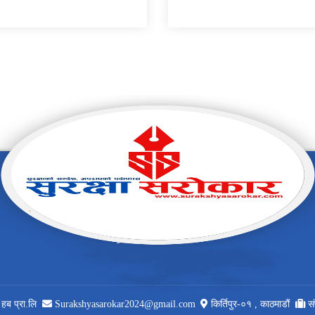
 हब प्रा.लि
Surakshyasarokar2024@gmail.com
किर्तिपुर-०१ , काठमाडौं
स