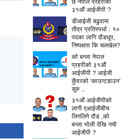
छ नेपाल प्रहरीको
३१औं आईजीपी ?
डीआईजी बढुवामा
तीव्र प्रतिस्पर्धा : १०
पदका लागि दौडधूप,
निष्पक्षता कि चलखेल?
को बन्ला नेपाल
प्रहरीको ३१औं
आईजीपी ? आईजी
कुँवरको ‘काउन्टडाउन’
सुरु ..
३१औं आईजीपीको
लागी एआईजीबीच
लिगलिगे दौड ,को
बन्ला भोली देखि नयॅा
आईजीपी ?