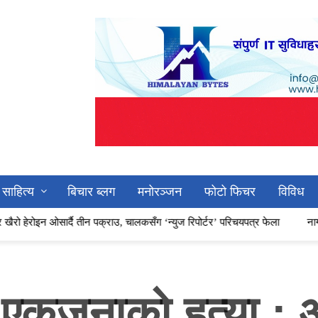
साहित्य
बिचार ब्लग
मनोरञ्जन
फोटो फिचर
विविध
न ओसार्दै तीन पक्राउ, चालकसँग ‘न्युज रिपोर्टर’ परिचयपत्र फेला
नागरिक समाजसँग
 एकजनाको हत्या : आ