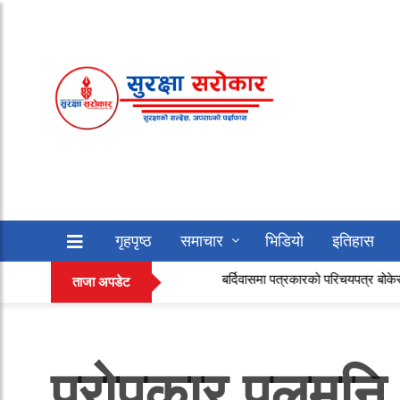
गृहपृष्ठ
समाचार
भिडियो
इतिहास
बर्दिवासमा पत्रकारको परिचयपत्र बोकेर खैरो हेरोइ
सफलताको कथा
अन्य
ताजा अपडेट
परोपकार पुलमुनि