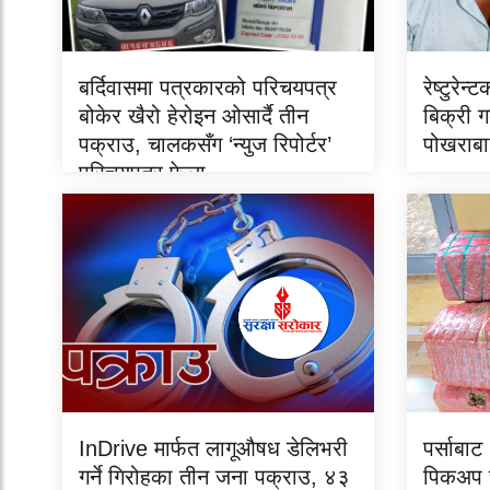
बर्दिवासमा पत्रकारको परिचयपत्र
रेष्टुरे
बोकेर खैरो हेरोइन ओसार्दै तीन
बिक्री 
पक्राउ, चालकसँग ‘न्युज रिपोर्टर’
पोखराबा
परिचयपत्र फेला
InDrive मार्फत लागूऔषध डेलिभरी
पर्साबा
गर्ने गिरोहका तीन जना पक्राउ, ४३
पिकअप 