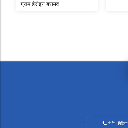
ग्राम हेरोइन बरामद
जे.पि . मिडिया