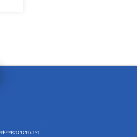
ंपर्क नम्बर:९८१८१२८९०९