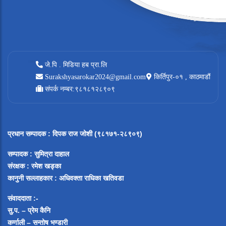
जे.पि . मिडिया हब प्रा.लि
Surakshyasarokar2024@gmail.com
किर्तिपुर-०१ , काठमाडौं
संपर्क नम्बर:९८१८१२८९०९
प्रधान सम्पादक
:
दिपक राज जोशी (९८१७१-२८९०९)
सम्पादक :
सुमित्रा दाहाल
संरक्षक : रमेश खड्का
कानुनी सल्लाहकार : अधिवक्ता राधिका खतिवडा
संवाददाता :-
सु.प. – प्रेम कैनि
कर्णाली – सन्तोष भण्डारी