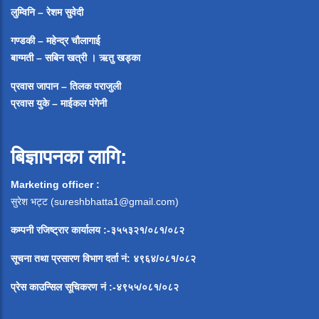
लुम्विनि – रेशम सुवेदी
गण्डकी – महेन्द्र चौलागाई
बाग्मती – सबिन खत्री ।
ऋतु खड्का
प्रवास जापान – तिलक पराजुली
प्रवास युके – माईकल पंगेनी
बिज्ञापनका लागि:
Marketing officer :
सुरेश भट्ट (
sureshbhatta1@gmail.com
)
कम्पनी रजिष्ट्रार कार्यालय :-३५५३२१/०८१/०८२
सूचना
तथा
प्रसारण
विभाग
दर्ता
नं
:
४९६४
/
०८१
/
०
८२
प्रेस
काउन्सिल
सूचिकरण
नं
:-
४९५५
/
०८१
/
०
८२