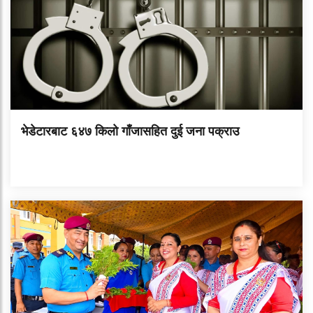
भेडेटारबाट ६४७ किलो गाँजासहित दुई जना पक्राउ