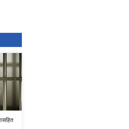
जासहित