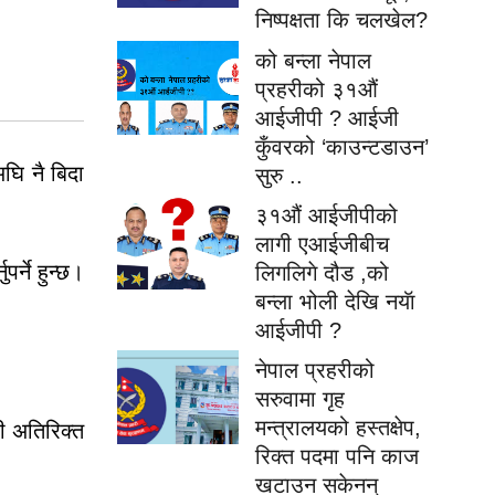
निष्पक्षता कि चलखेल?
को बन्ला नेपाल
प्रहरीको ३१औं
आईजीपी ? आईजी
कुँवरको ‘काउन्टडाउन’
घि नै बिदा
सुरु ..
३१औं आईजीपीको
लागी एआईजीबीच
र्ने हुन्छ।
लिगलिगे दौड ,को
बन्ला भोली देखि नयॅा
आईजीपी ?
नेपाल प्रहरीको
सरुवामा गृह
मन्त्रालयको हस्तक्षेप,
ी अतिरिक्त
रिक्त पदमा पनि काज
खटाउन सकेनन्