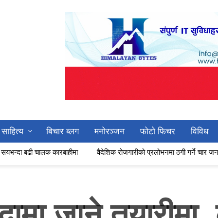
साहित्य
बिचार ब्लग
मनोरञ्जन
फोटो फिचर
विविध
लक कारबाहीमा
वैदेशिक रोजगारीको प्रलोभनमा ठगी गर्ने चार जना काठमाडौँबाट पक
ामा जाने तयारीमा, 