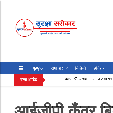
गृहपृष्ठ
समाचार
भिडियो
इतिहास
काठमाडौँ उपत्यकामा २४ घण्टामा ११ सयभन्दा बढी चा
सफलताको कथा
अन्य
ताजा अपडेट
आईजीपी कुँवर बिद