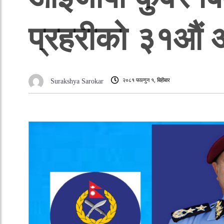
प्रहरीको ३१औं
२०८१ फाल्गुन १, बिहीबार
Surakshya Sarokar