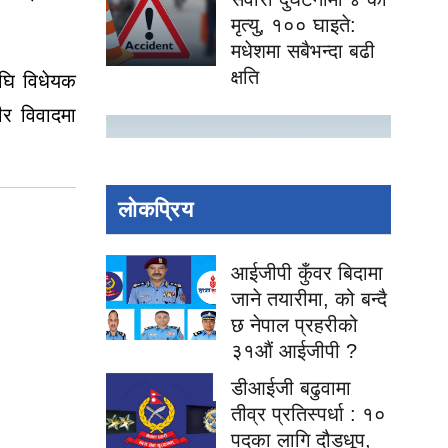
मृत्यु, १०० घाइते:
मधेशमा सबैभन्दा बढी
क्षति
घि विधेयक
र विवादमा
लोकप्रिय
आईजीपी कुँवर बिदामा
जाने तयारीमा, को बन्दै
छ नेपाल प्रहरीको
३१औं आईजीपी ?
डीआईजी बढुवामा
तीव्र प्रतिस्पर्धा : १०
पदका लागि दौडधूप,