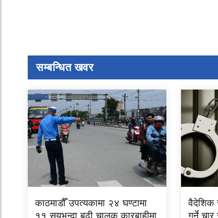
सम्बन्धित खवर
काठमाडौँ उपत्यकामा २४ घण्टामा
वैदेशिक
११ सयभन्दा बढी चालक कारबाहीमा
गर्ने चा