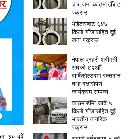
चार जना काठमाडौँबाट
पक्राउ
भेडेटारबाट ६४७
किलो गाँजासहित दुई
जना पक्राउ
नेपाल प्रहरी श्रीमती
संघको ४२औँ
वार्षिकोत्सवमा रक्तदान
तथा वृक्षारोपण
कार्यक्रम सम्पन्न
काठमाडौँमा साढे ५
किलो गाँजासहित दुई
भारतीय नागरिक
पक्राउ
मा ३० वर्षे
सवारी दुर्घटनामा ४ को