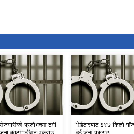
 रोजगारीको प्रलोभनमा ठगी
भेडेटारबाट ६४७ किलो गाँ
र जना काठमाडौँबाट पक्राउ
दुई जना पक्राउ