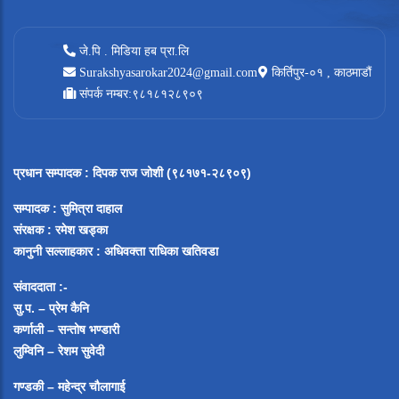
जे.पि . मिडिया हब प्रा.लि
Surakshyasarokar2024@gmail.com
किर्तिपुर-०१ , काठमाडौं
संपर्क नम्बर:९८१८१२८९०९
प्रधान सम्पादक
:
दिपक राज जोशी (९८१७१-२८९०९)
सम्पादक :
सुमित्रा दाहाल
संरक्षक : रमेश खड्का
कानुनी सल्लाहकार : अधिवक्ता राधिका खतिवडा
संवाददाता :-
सु.प. – प्रेम कैनि
कर्णाली – सन्तोष भण्डारी
लुम्विनि – रेशम सुवेदी
गण्डकी – महेन्द्र चौलागाई