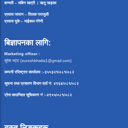
बाग्मती – सबिन खत्री ।
ऋतु खड्का
प्रवास जापान – तिलक पराजुली
प्रवास युके – माईकल पंगेनी
बिज्ञापनका लागि:
Marketing officer :
सुरेश भट्ट (
sureshbhatta1@gmail.com
)
कम्पनी रजिष्ट्रार कार्यालय :-३५५३२१/०८१/०८२
सूचना
तथा
प्रसारण
विभाग
दर्ता
नं
:
४९६४
/
०८१
/
०
८२
प्रेस
काउन्सिल
सूचिकरण
नं
:-
४९५५
/
०८१
/
०
८२
द्रुत लिङ्कहरू