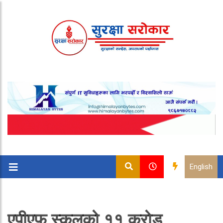
English
एपीएफ स्कुलको ११ करोड