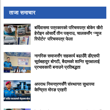
ताजा समाचार
बर्दिवासमा पत्रकारको परिचयपत्र बोकेर खैरो
हेरोइन ओसार्दै तीन पक्राउ, चालकसँग ‘न्युज
रिपोर्टर’ परिचयपत्र फेला
नागरिक समाजसँग सहकार्य बढाउँदै डीएसपी
सूर्यबहादुर बोगटी, बैदामको शान्ति सुरक्षालाई
प्रभावकारी बनाउने प्रतिबद्धता
अपराध नियन्त्रणसँगै संस्थागत सुधारमा
केन्द्रित मोरङ प्रहरी