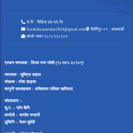
जे.पि . मिडिया हब प्रा.लि
Surakshyasarokar2024@gmail.com
किर्तिपुर-०१ , काठमाडौं
संपर्क नम्बर:९८१८१२८९०९
प्रधान सम्पादक
:
दिपक राज जोशी (९८१७१-२८९०९)
सम्पादक :
सुमित्रा दाहाल
संरक्षक : रमेश खड्का
कानुनी सल्लाहकार : अधिवक्ता राधिका खतिवडा
संवाददाता :-
सु.प. – प्रेम कैनि
कर्णाली – सन्तोष भण्डारी
लुम्विनि – रेशम सुवेदी