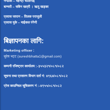
गण्डकी – महेन्द्र चौलागाई
बाग्मती – सबिन खत्री ।
ऋतु खड्का
प्रवास जापान – तिलक पराजुली
प्रवास युके – माईकल पंगेनी
बिज्ञापनका लागि:
Marketing officer :
सुरेश भट्ट (
sureshbhatta1@gmail.com
)
कम्पनी रजिष्ट्रार कार्यालय :-३५५३२१/०८१/०८२
सूचना
तथा
प्रसारण
विभाग
दर्ता
नं
:
४९६४
/
०८१
/
०
८२
प्रेस
काउन्सिल
सूचिकरण
नं
:-
४९५५
/
०८१
/
०
८२