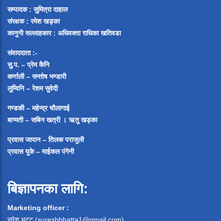
सम्पादक :
सुमित्रा दाहाल
संरक्षक : रमेश खड्का
कानुनी सल्लाहकार : अधिवक्ता राधिका खतिवडा
संवाददाता :-
सु.प. – प्रेम कैनि
कर्णाली – सन्तोष भण्डारी
लुम्विनि – रेशम सुवेदी
गण्डकी – महेन्द्र चौलागाई
बाग्मती – सबिन खत्री ।
ऋतु खड्का
प्रवास जापान – तिलक पराजुली
प्रवास युके – माईकल पंगेनी
बिज्ञापनका लागि:
Marketing officer :
सुरेश भट्ट (
sureshbhatta1@gmail.com
)