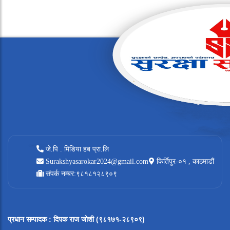
जे.पि . मिडिया हब प्रा.लि
Surakshyasarokar2024@gmail.com
किर्तिपुर-०१ , काठमाडौं
संपर्क नम्बर:९८१८१२८९०९
प्रधान सम्पादक
:
दिपक राज जोशी (९८१७१-२८९०९)