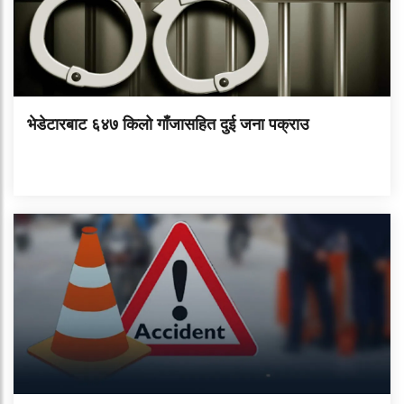
भेडेटारबाट ६४७ किलो गाँजासहित दुई जना पक्राउ