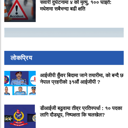
सवारी दुर्घटनामा ४ को मृत्यु, १०० घाइते:
मधेशमा सबैभन्दा बढी क्षति
लोकप्रिय
आईजीपी कुँवर बिदामा जाने तयारीमा, को बन्दै छ
नेपाल प्रहरीको ३१औं आईजीपी ?
डीआईजी बढुवामा तीव्र प्रतिस्पर्धा : १० पदका
लागि दौडधूप, निष्पक्षता कि चलखेल?