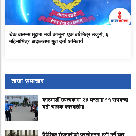
चेक बाउन्स मुद्दामा नयाँ कानुन: एक वर्षभित्र उजुरी, ६
महिनाभित्र अदालतमा मुद्दा दर्ता अनिवार्य
ताजा समाचार
काठमाडौँ उपत्यकामा २४ घण्टामा ११ सयभन्दा
बढी चालक कारबाहीमा
वैदेशिक रोजगारीको प्रलोभनमा ठगी गर्ने चार