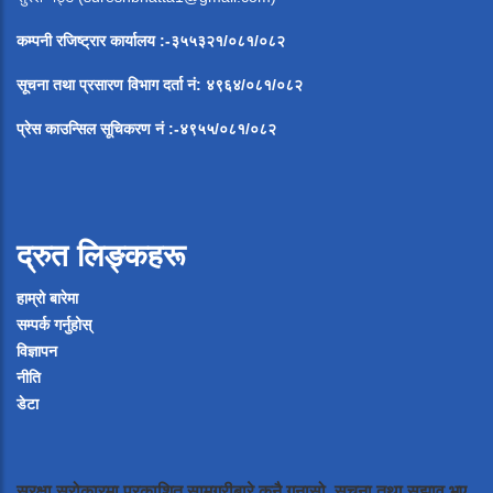
कम्पनी रजिष्ट्रार कार्यालय :-३५५३२१/०८१/०८२
सूचना
तथा
प्रसारण
विभाग
दर्ता
नं
:
४९६४
/
०८१
/
०
८२
प्रेस
काउन्सिल
सूचिकरण
नं
:-
४९५५
/
०८१
/
०
८२
द्रुत लिङ्कहरू
हाम्रो बारेमा
सम्पर्क गर्नुहोस्
विज्ञापन
नीति
डेटा
सुरक्षा सरोकारमा प्रकाशित सामग्रीबारे कुनै गुनासो, सूचना तथा सुझाव भए