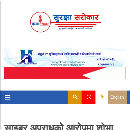
English
साइबर अपराधको आरोपमा शोभा