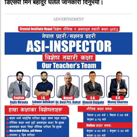
डिएसपी
मिन बहादुर घलेले
जानकारी
दिनुभयो।