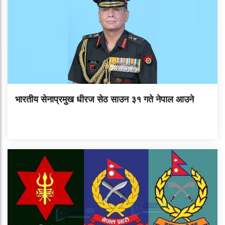
भारतीय सेनाप्रमुख धीरज सेठ साउन ३१ गते नेपाल आउने