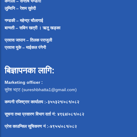
कर्णाली – सन्तोष भण्डारी
लुम्विनि – रेशम सुवेदी
गण्डकी – महेन्द्र चौलागाई
बाग्मती – सबिन खत्री ।
ऋतु खड्का
प्रवास जापान – तिलक पराजुली
प्रवास युके – माईकल पंगेनी
बिज्ञापनका लागि:
Marketing officer :
सुरेश भट्ट (
sureshbhatta1@gmail.com
)
कम्पनी रजिष्ट्रार कार्यालय :-३५५३२१/०८१/०८२
सूचना
तथा
प्रसारण
विभाग
दर्ता
नं
:
४९६४
/
०८१
/
०
८२
प्रेस
काउन्सिल
सूचिकरण
नं
:-
४९५५
/
०८१
/
०
८२