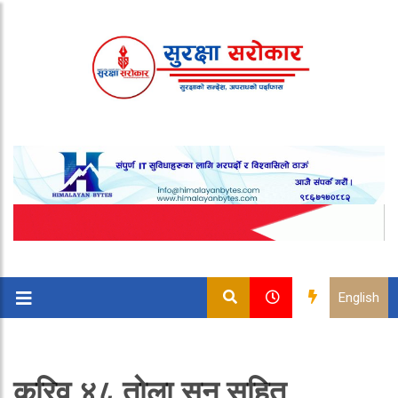
English
करिव ४८ तोला सुन सहित