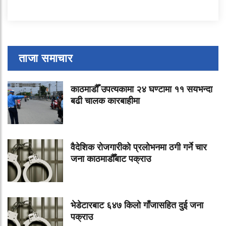
ताजा समाचार
काठमाडौँ उपत्यकामा २४ घण्टामा ११ सयभन्दा
बढी चालक कारबाहीमा
वैदेशिक रोजगारीको प्रलोभनमा ठगी गर्ने चार
जना काठमाडौँबाट पक्राउ
भेडेटारबाट ६४७ किलो गाँजासहित दुई जना
पक्राउ