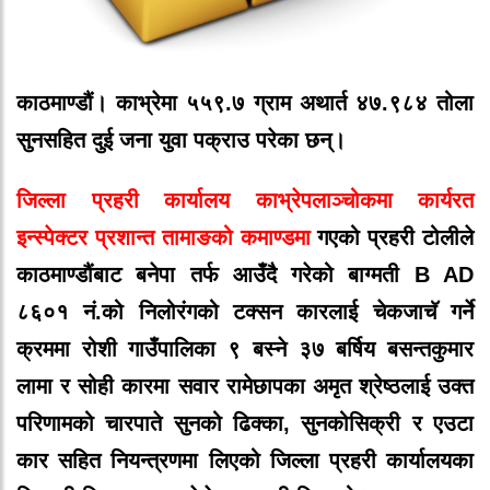
काठमाण्डौं।
काभ्रेमा ५५९.७ ग्राम अथार्त ४७.९८४ तोला
सुनसहित
दुई
जना
युवा
पक्राउ
परेका
छन्।
जिल्ला
प्रहरी
कार्यालय
काभ्रेपलाञ्चोकमा कार्यरत
इन्स्पेक्टर प्रशान्त
तामाङको
कमाण्डमा
गएको
प्रहरी
टोलीले
काठमाण्डौंबाट
बनेपा
तर्फ
आउँदै
गरेको
बाग्मती B AD
८६०१
नं
.
को
निलो
रंगको
टक्सन
कारलाई
चेकजाचॅ गर्ने
क्रममा
रोशी
गाउँपालिका
९
बस्ने
३७
बर्षिय
बसन्त
कुमार
लामा
र
सोही
कारमा
सवार
रामेछापका
अमृत
श्रेष्ठलाई
उक्त
परिणामको
चारपाते
सुनको
ढिक्का
,
सुनको
सिक्री
र एउटा
कार सहित
नियन्त्रणमा
लिएको
जिल्ला
प्रहरी
कार्यालयका