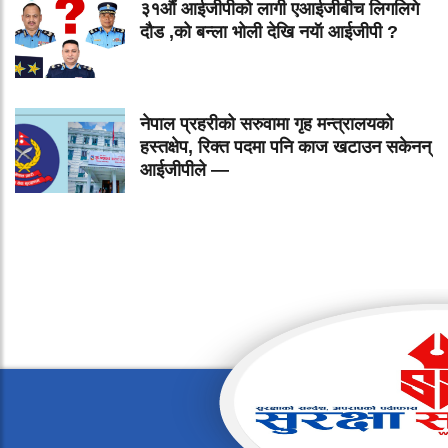
३१औं आईजीपीको लागी एआईजीबीच लिगलिगे
दौड ,को बन्ला भोली देखि नयॅा आईजीपी ?
नेपाल प्रहरीको सरुवामा गृह मन्त्रालयको
हस्तक्षेप, रिक्त पदमा पनि काज खटाउन सकेनन्
आईजीपीले —