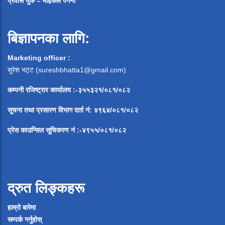
प्रवास युके – माईकल पंगेनी
बिज्ञापनका लागि:
Marketing officer :
सुरेश भट्ट (
sureshbhatta1@gmail.com
)
कम्पनी रजिष्ट्रार कार्यालय :-३५५३२१/०८१/०८२
सूचना
तथा
प्रसारण
विभाग
दर्ता
नं
:
४९६४
/
०८१
/
०
८२
प्रेस
काउन्सिल
सूचिकरण
नं
:-
४९५५
/
०८१
/
०
८२
द्रुत लिङ्कहरू
हाम्रो बारेमा
सम्पर्क गर्नुहोस्