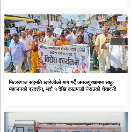
मिटरब्याज सहमति खारेजीको माग गर्दै जनकपुरधाममा साहु-
महाजनको प्रदर्शन, भदौ १ देखि काठमाडौं घेराउको चेतावनी