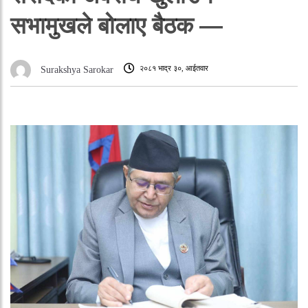
सभामुखले बोलाए बैठक —
२०८१ भाद्र ३०, आईतवार
Surakshya Sarokar