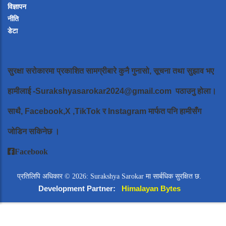
विज्ञापन
नीति
डेटा
सुरक्षा सरोकारमा प्रकाशित सामग्रीबारे कुनै गुनासो, सूचना तथा सुझाव भए
हामीलाई
-Surakshyasarokar2024@gmail.com
पठाउनु होला।
साथै, Facebook,X ,TikTok र Instagram मार्फत पनि हामीसँग
जोडिन सकिनेछ ।
Facebook
प्रतिलिपि अधिकार © 2026: Surakshya Sarokar मा सार्बधिक सुरक्षित छ.
Development Partner:
Himalayan Bytes