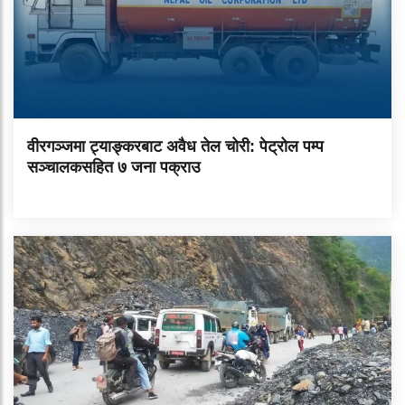
वीरगञ्जमा ट्याङ्करबाट अवैध तेल चोरी: पेट्रोल पम्प
सञ्चालकसहित ७ जना पक्राउ