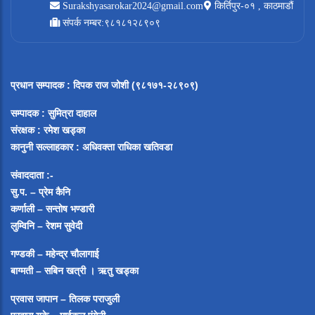
Surakshyasarokar2024@gmail.com
किर्तिपुर-०१ , काठमाडौं
संपर्क नम्बर:९८१८१२८९०९
प्रधान सम्पादक
:
दिपक राज जोशी (९८१७१-२८९०९)
सम्पादक :
सुमित्रा दाहाल
संरक्षक : रमेश खड्का
कानुनी सल्लाहकार : अधिवक्ता राधिका खतिवडा
संवाददाता :-
सु.प. – प्रेम कैनि
कर्णाली – सन्तोष भण्डारी
लुम्विनि – रेशम सुवेदी
गण्डकी – महेन्द्र चौलागाई
बाग्मती – सबिन खत्री ।
ऋतु खड्का
प्रवास जापान – तिलक पराजुली