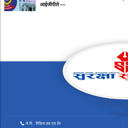
आईजीपीले —
जे.पि . मिडिया हब प्रा.लि