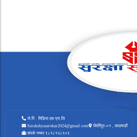
जे.पि . मिडिया हब प्रा.लि
Surakshyasarokar2024@gmail.com
किर्तिपुर-०१ , काठमाडौं
संपर्क नम्बर:९८१८१२८९०९