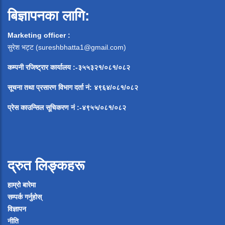
बिज्ञापनका लागि:
Marketing officer :
सुरेश भट्ट (
sureshbhatta1@gmail.com
)
कम्पनी रजिष्ट्रार कार्यालय :-३५५३२१/०८१/०८२
सूचना
तथा
प्रसारण
विभाग
दर्ता
नं
:
४९६४
/
०८१
/
०
८२
प्रेस
काउन्सिल
सूचिकरण
नं
:-
४९५५
/
०८१
/
०
८२
द्रुत लिङ्कहरू
हाम्रो बारेमा
सम्पर्क गर्नुहोस्
विज्ञापन
नीति