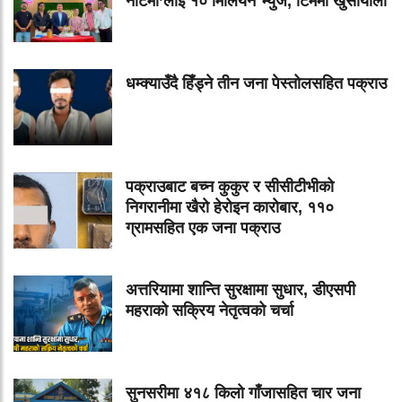
नोटैमा’लाई १० मिलियन भ्युज, टिममा खुसीयाली
धम्क्याउँदै हिँड्ने तीन जना पेस्तोलसहित पक्राउ
पक्राउबाट बच्न कुकुर र सीसीटीभीको
निगरानीमा खैरो हेरोइन कारोबार, ११०
ग्रामसहित एक जना पक्राउ
अत्तरियामा शान्ति सुरक्षामा सुधार, डीएसपी
महराको सक्रिय नेतृत्वको चर्चा
सुनसरीमा ४१८ किलो गाँजासहित चार जना