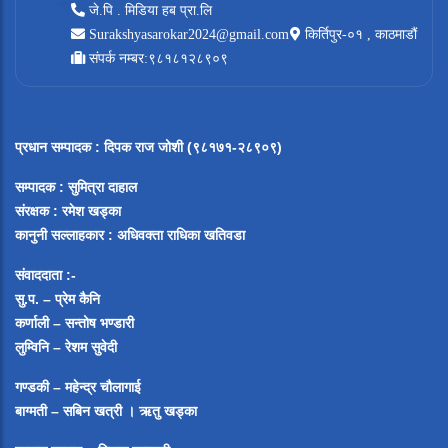
जे.पि . मिडिया हब प्रा.लि
Surakshyasarokar2024@gmail.com
किर्तिपुर-०१ , काठमाडौं
संपर्क नम्बर:९८१८१२८९०९
प्रधान सम्पादक
:
दिपक राज जोशी (९८१७१-२८९०९)
सम्पादक :
सुमित्रा दाहाल
संरक्षक : रमेश खड्का
कानुनी सल्लाहकार : अधिवक्ता राधिका खतिवडा
संवाददाता :-
सु.प. – प्रेम कैनि
कर्णाली – सन्तोष भण्डारी
लुम्विनि – रेशम सुवेदी
गण्डकी – महेन्द्र चौलागाई
बाग्मती – सबिन खत्री ।
ऋतु खड्का