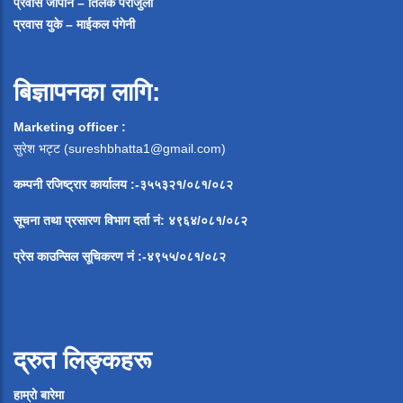
प्रवास जापान – तिलक पराजुली
प्रवास युके – माईकल पंगेनी
बिज्ञापनका लागि:
Marketing officer :
सुरेश भट्ट (
sureshbhatta1@gmail.com
)
कम्पनी रजिष्ट्रार कार्यालय :-३५५३२१/०८१/०८२
सूचना
तथा
प्रसारण
विभाग
दर्ता
नं
:
४९६४
/
०८१
/
०
८२
प्रेस
काउन्सिल
सूचिकरण
नं
:-
४९५५
/
०८१
/
०
८२
द्रुत लिङ्कहरू
हाम्रो बारेमा