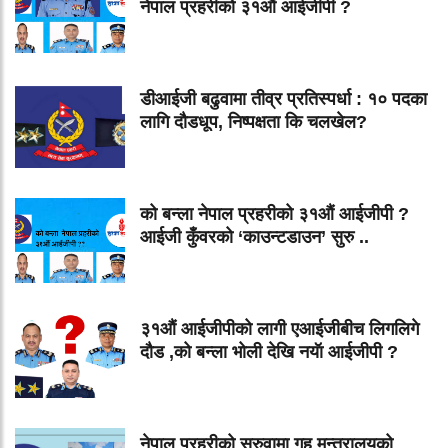
नेपाल प्रहरीको ३१औं आईजीपी ?
डीआईजी बढुवामा तीव्र प्रतिस्पर्धा : १० पदका
लागि दौडधूप, निष्पक्षता कि चलखेल?
को बन्ला नेपाल प्रहरीको ३१औं आईजीपी ?
आईजी कुँवरको ‘काउन्टडाउन’ सुरु ..
३१औं आईजीपीको लागी एआईजीबीच लिगलिगे
दौड ,को बन्ला भोली देखि नयॅा आईजीपी ?
नेपाल प्रहरीको सरुवामा गृह मन्त्रालयको