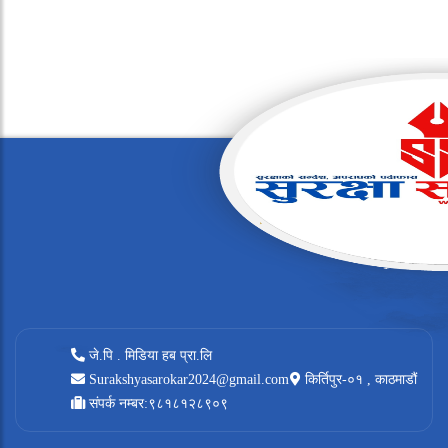
जे.पि . मिडिया हब प्रा.लि
Surakshyasarokar2024@gmail.com
किर्तिपुर-०१ , काठमाडौं
संपर्क नम्बर:९८१८१२८९०९