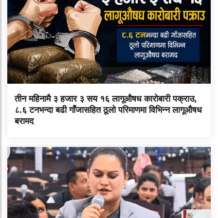
तीन महिनामै ३ हजार ३ सय १६ लागूऔषध कारोबारी पक्राउ,
८.६ टनभन्दा बढी गाँजासहित ठूलो परिमाणमा विभिन्न लागूऔषध
बरामद