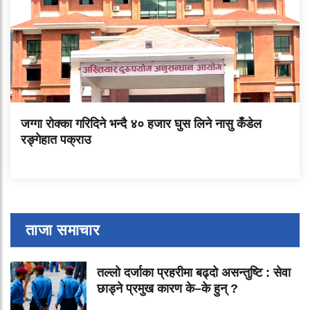
जग्गा रोक्का गरिदिने भन्दै ४० हजार घुस लिने नासु कँडेल
रङ्गेहात पक्राउ
ताजा समाचार
तल्लो दर्जाका प्रहरीमा बढ्दो असन्तुष्टि : सेवा
छाड्ने प्रमुख कारण के–के हुन् ?