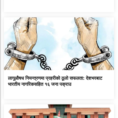
लागूऔषध नियन्त्रणमा प्रहरीको ठूलो सफलता: देशभरबाट
भारतीय नागरिकसहित १६ जना पक्राउ