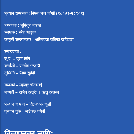
प्रधान सम्पादक
:
दिपक राज जोशी (९८१७१-२८९०९)
सम्पादक :
सुमित्रा दाहाल
संरक्षक : रमेश खड्का
कानुनी सल्लाहकार : अधिवक्ता राधिका खतिवडा
संवाददाता :-
सु.प. – प्रेम कैनि
कर्णाली – सन्तोष भण्डारी
लुम्विनि – रेशम सुवेदी
गण्डकी – महेन्द्र चौलागाई
बाग्मती – सबिन खत्री ।
ऋतु खड्का
प्रवास जापान – तिलक पराजुली
प्रवास युके – माईकल पंगेनी
बिज्ञापनका लागि: