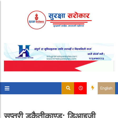
English
सप्तरी डकैतीकाण्ड: डिआइजी