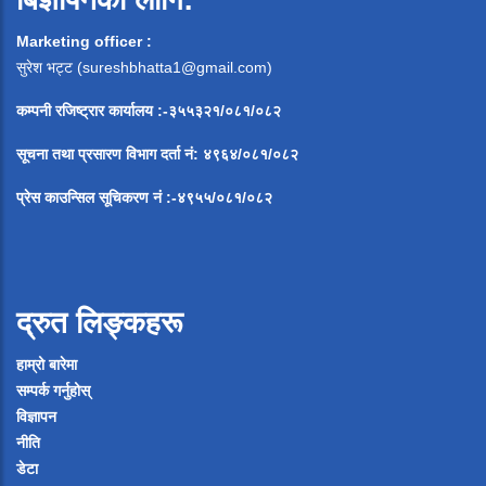
Marketing officer :
सुरेश भट्ट (
sureshbhatta1@gmail.com
)
कम्पनी रजिष्ट्रार कार्यालय :-३५५३२१/०८१/०८२
सूचना
तथा
प्रसारण
विभाग
दर्ता
नं
:
४९६४
/
०८१
/
०
८२
प्रेस
काउन्सिल
सूचिकरण
नं
:-
४९५५
/
०८१
/
०
८२
द्रुत लिङ्कहरू
हाम्रो बारेमा
सम्पर्क गर्नुहोस्
विज्ञापन
नीति
डेटा