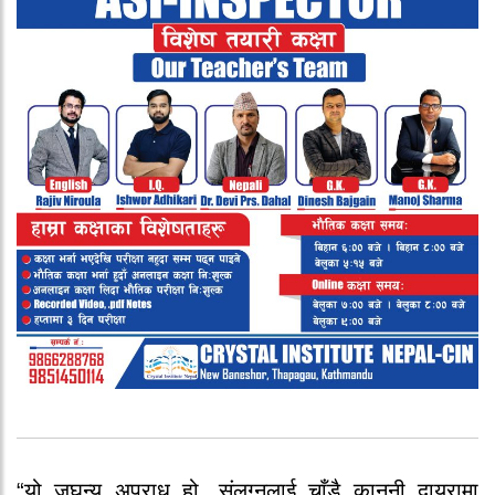
“यो जघन्य अपराध हो, संलग्नलाई चाँडै कानुनी दायरामा