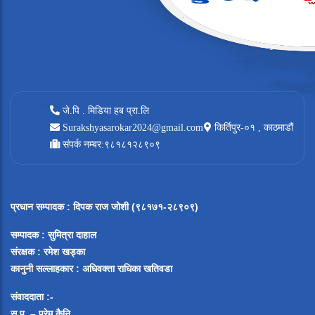
जे.पि . मिडिया हब प्रा.लि
Surakshyasarokar2024@gmail.com
किर्तिपुर-०१ , काठमाडौं
संपर्क नम्बर:९८१८१२८९०९
प्रधान सम्पादक
:
दिपक राज जोशी (९८१७१-२८९०९)
सम्पादक :
सुमित्रा दाहाल
संरक्षक : रमेश खड्का
कानुनी सल्लाहकार : अधिवक्ता राधिका खतिवडा
संवाददाता :-
सु.प. – प्रेम कैनि