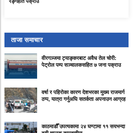
रङ्गेहात पक्राउ
ताजा समाचार
वीरगञ्जमा ट्याङ्करबाट अवैध तेल चोरी:
पेट्रोल पम्प सञ्चालकसहित ७ जना पक्राउ
वर्षा र पहिरोका कारण देशभरका मुख्य राजमार्ग
ठप्प, यात्रा गर्नुअघि सतर्कता अपनाउन आग्रह
काठमाडौँ उपत्यकामा २४ घण्टामा ११ सयभन्दा