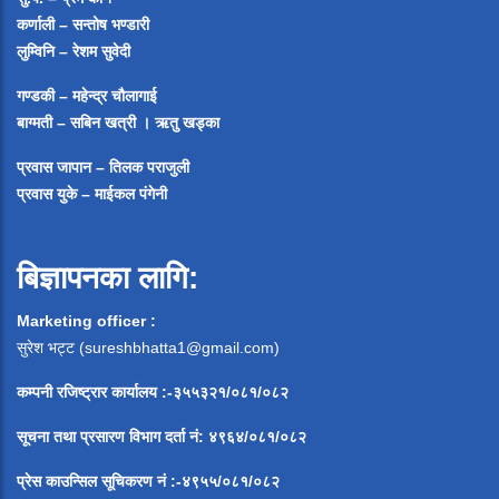
कर्णाली – सन्तोष भण्डारी
लुम्विनि – रेशम सुवेदी
गण्डकी – महेन्द्र चौलागाई
बाग्मती – सबिन खत्री ।
ऋतु खड्का
प्रवास जापान – तिलक पराजुली
प्रवास युके – माईकल पंगेनी
बिज्ञापनका लागि:
Marketing officer :
सुरेश भट्ट (
sureshbhatta1@gmail.com
)
कम्पनी रजिष्ट्रार कार्यालय :-३५५३२१/०८१/०८२
सूचना
तथा
प्रसारण
विभाग
दर्ता
नं
:
४९६४
/
०८१
/
०
८२
प्रेस
काउन्सिल
सूचिकरण
नं
:-
४९५५
/
०८१
/
०
८२