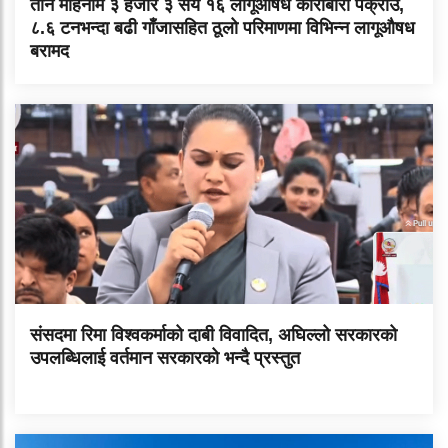
तीन महिनामै ३ हजार ३ सय १६ लागूऔषध कारोबारी पक्राउ,
८.६ टनभन्दा बढी गाँजासहित ठूलो परिमाणमा विभिन्न लागूऔषध
बरामद
संसदमा रिमा विश्वकर्माको दाबी विवादित, अघिल्लो सरकारको
उपलब्धिलाई वर्तमान सरकारको भन्दै प्रस्तुत