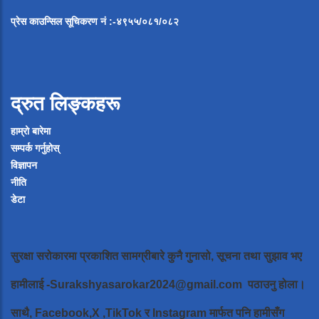
प्रेस
काउन्सिल
सूचिकरण
नं
:-
४९५५
/
०८१
/
०
८२
द्रुत लिङ्कहरू
हाम्रो बारेमा
सम्पर्क गर्नुहोस्
विज्ञापन
नीति
डेटा
सुरक्षा सरोकारमा प्रकाशित सामग्रीबारे कुनै गुनासो, सूचना तथा सुझाव भए
हामीलाई
-Surakshyasarokar2024@gmail.com
पठाउनु होला।
साथै, Facebook,X ,TikTok र Instagram मार्फत पनि हामीसँग