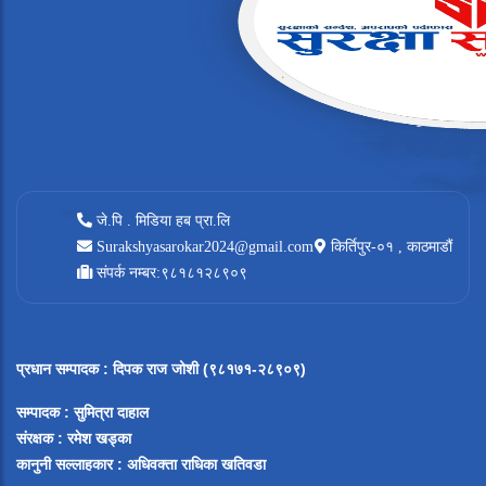
जे.पि . मिडिया हब प्रा.लि
Surakshyasarokar2024@gmail.com
किर्तिपुर-०१ , काठमाडौं
संपर्क नम्बर:९८१८१२८९०९
प्रधान सम्पादक
:
दिपक राज जोशी (९८१७१-२८९०९)
सम्पादक :
सुमित्रा दाहाल
संरक्षक : रमेश खड्का
कानुनी सल्लाहकार : अधिवक्ता राधिका खतिवडा