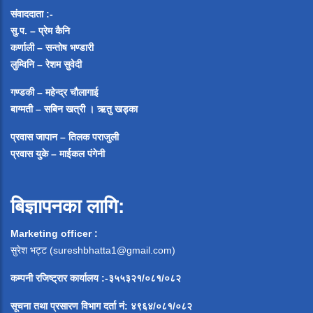
संवाददाता :-
सु.प. – प्रेम कैनि
कर्णाली – सन्तोष भण्डारी
लुम्विनि – रेशम सुवेदी
गण्डकी – महेन्द्र चौलागाई
बाग्मती – सबिन खत्री ।
ऋतु खड्का
प्रवास जापान – तिलक पराजुली
प्रवास युके – माईकल पंगेनी
बिज्ञापनका लागि:
Marketing officer :
सुरेश भट्ट (
sureshbhatta1@gmail.com
)
कम्पनी रजिष्ट्रार कार्यालय :-३५५३२१/०८१/०८२
सूचना
तथा
प्रसारण
विभाग
दर्ता
नं
:
४९६४
/
०८१
/
०
८२