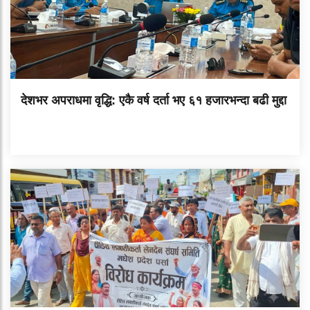
देशभर अपराधमा वृद्धि: एकै वर्ष दर्ता भए ६१ हजारभन्दा बढी मुद्दा