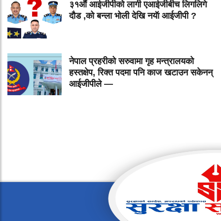
३१औं आईजीपीको लागी एआईजीबीच लिगलिगे
दौड ,को बन्ला भोली देखि नयॅा आईजीपी ?
नेपाल प्रहरीको सरुवामा गृह मन्त्रालयको
हस्तक्षेप, रिक्त पदमा पनि काज खटाउन सकेनन्
आईजीपीले —