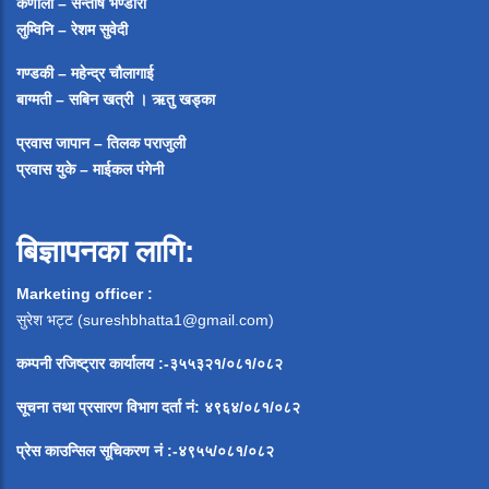
कर्णाली – सन्तोष भण्डारी
लुम्विनि – रेशम सुवेदी
गण्डकी – महेन्द्र चौलागाई
बाग्मती – सबिन खत्री ।
ऋतु खड्का
प्रवास जापान – तिलक पराजुली
प्रवास युके – माईकल पंगेनी
बिज्ञापनका लागि:
Marketing officer :
सुरेश भट्ट (
sureshbhatta1@gmail.com
)
कम्पनी रजिष्ट्रार कार्यालय :-३५५३२१/०८१/०८२
सूचना
तथा
प्रसारण
विभाग
दर्ता
नं
:
४९६४
/
०८१
/
०
८२
प्रेस
काउन्सिल
सूचिकरण
नं
:-
४९५५
/
०८१
/
०
८२