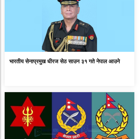
भारतीय सेनाप्रमुख धीरज सेठ साउन ३१ गते नेपाल आउने