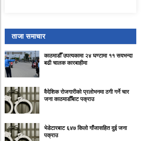
ताजा समाचार
काठमाडौँ उपत्यकामा २४ घण्टामा ११ सयभन्दा
बढी चालक कारबाहीमा
वैदेशिक रोजगारीको प्रलोभनमा ठगी गर्ने चार
जना काठमाडौँबाट पक्राउ
भेडेटारबाट ६४७ किलो गाँजासहित दुई जना
पक्राउ