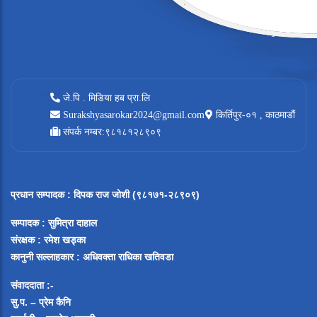
जे.पि . मिडिया हब प्रा.लि
Surakshyasarokar2024@gmail.com
किर्तिपुर-०१ , काठमाडौं
संपर्क नम्बर:९८१८१२८९०९
प्रधान सम्पादक
:
दिपक राज जोशी (९८१७१-२८९०९)
सम्पादक :
सुमित्रा दाहाल
संरक्षक : रमेश खड्का
कानुनी सल्लाहकार : अधिवक्ता राधिका खतिवडा
संवाददाता :-
सु.प. – प्रेम कैनि