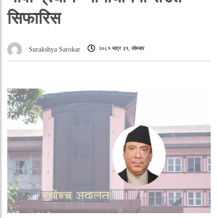
सिफारिस
२०८१ भाद्र ३१, सोमबार
Surakshya Sarokar