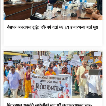
देशभर अपराधमा वृद्धि: एकै वर्ष दर्ता भए ६१ हजारभन्दा बढी मुद्दा
मिटरब्याज सहमति खारेजीको माग गर्दै जनकपुरधाममा साहु-