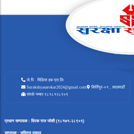
जे.पि . मिडिया हब प्रा.लि
Surakshyasarokar2024@gmail.com
किर्तिपुर-०१ , काठमाडौं
संपर्क नम्बर:९८१८१२८९०९
प्रधान सम्पादक
:
दिपक राज जोशी (९८१७१-२८९०९)
सम्पादक :
सुमित्रा दाहाल