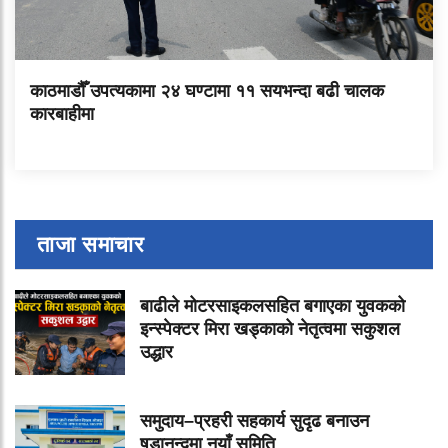
काठमाडौँ उपत्यकामा २४ घण्टामा ११ सयभन्दा बढी चालक
कारबाहीमा
ताजा समाचार
बाढीले मोटरसाइकलसहित बगाएका युवकको
इन्स्पेक्टर मिरा खड्काको नेतृत्वमा सकुशल
उद्धार
समुदाय–प्रहरी सहकार्य सुदृढ बनाउन
षडानन्दमा नयाँ समिति