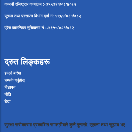
कम्पनी रजिष्ट्रार कार्यालय :-३५५३२१/०८१/०८२
सूचना
तथा
प्रसारण
विभाग
दर्ता
नं
:
४९६४
/
०८१
/
०
८२
प्रेस
काउन्सिल
सूचिकरण
नं
:-
४९५५
/
०८१
/
०
८२
द्रुत लिङ्कहरू
हाम्रो बारेमा
सम्पर्क गर्नुहोस्
विज्ञापन
नीति
डेटा
सुरक्षा सरोकारमा प्रकाशित सामग्रीबारे कुनै गुनासो, सूचना तथा सुझाव भए