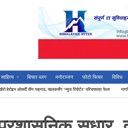
साहित्य
बिचार ब्लग
मनोरञ्जन
फोटो फिचर
विविध
दै तीन पक्राउ, चालकसँग ‘न्युज रिपोर्टर’ परिचयपत्र फेला
नागरिक समाजसँग सहकार्
प्रशासनिक सुधार, 