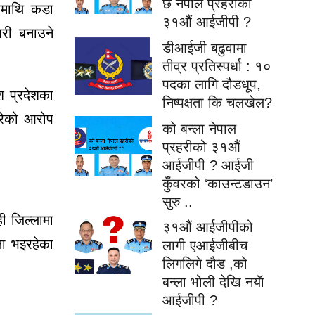
छ नेपाल प्रहरीको
रीमाथि कडा
३१औं आईजीपी ?
ारी बनाउने
डीआईजी बढुवामा
तीव्र प्रतिस्पर्धा : १०
पदका लागि दौडधूप,
श प्रदेशका
निष्पक्षता कि चलखेल?
गरेको आरोप
को बन्ला नेपाल
प्रहरीको ३१औं
आईजीपी ? आईजी
कुँवरको ‘काउन्टडाउन’
सुरु ..
ी जिल्लामा
३१औं आईजीपीको
षा भइरहेका
लागी एआईजीबीच
लिगलिगे दौड ,को
बन्ला भोली देखि नयॅा
आईजीपी ?