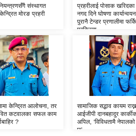
यन्त्रणसँगै संस्थागत
प्रहरीलाई पोसाक खरिदका
केन्द्रित मोरङ प्रहरी
नगद दिने घोषणा कार्यान्वय
पुरानै टेन्डर प्रणालीमा फर्क
प्रक्रिया
मा केन्द्रित आलोचना, तर
सामाजिक सद्भाव कायम राख्
वित कटवालका सफल काम
आईजीपी दानबहादुर कार्की
ाबाहिर ?
अपिल, ‘विविधतामै नेपालको
छ’