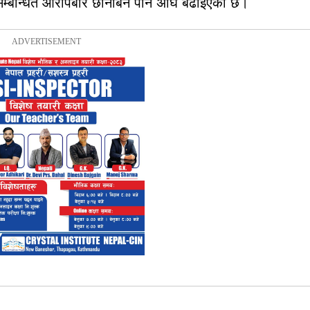
 सम्बन्धित आरोपबारे छानबिन पनि अघि बढाइएको छ।