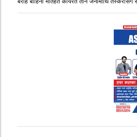
बराह बाहिनी मातहत कार्यरत तीन जनामाथि तस्करीसँग