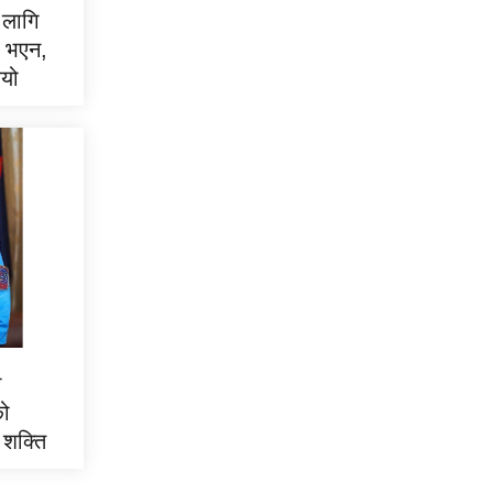
 लागि
न भएन,
ियो
न
को
 शक्ति