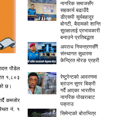
नागरिक समाजसँग
सहकार्य बढाउँदै
डीएसपी सूर्यबहादुर
बोगटी, बैदामको शान्ति
सुरक्षालाई प्रभावकारी
बनाउने प्रतिबद्धता
अपराध नियन्त्रणसँगै
संस्थागत सुधारमा
केन्द्रित मोरङ प्रहरी
दत्त पौडेल
रेष्टुरेन्टको आवरणमा
्यरत १,८०३
ब्राउन सुगर बिक्री
एको छ।
गर्दै आएका भारतीय
नागरिक पोखराबाट
गर्दै कमजोर
पक्राउ
्थित नं. १
सिमेन्टको बोराभित्र