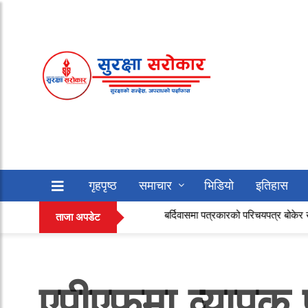
गृहपृष्ठ
समाचार
भिडियो
इतिहास
बर्दिवासमा पत्रकारको परिचयपत्र बोकेर खैरो हेरोइन ओसार्
सफलताको कथा
अन्य
ताजा अपडेट
एपीएफमा व्यापक 