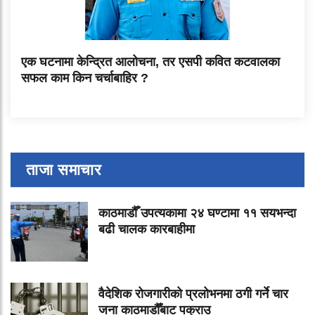
एक घटनामा केन्द्रित आलोचना, तर एसपी कवित कटवालका
सफल काम किन चर्चाबाहिर ?
ताजा समाचार
काठमाडौँ उपत्यकामा २४ घण्टामा ११ सयभन्दा
बढी चालक कारबाहीमा
वैदेशिक रोजगारीको प्रलोभनमा ठगी गर्ने चार
जना काठमाडौँबाट पक्राउ