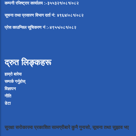
कम्पनी रजिष्ट्रार कार्यालय :-३५५३२१/०८१/०८२
सूचना
तथा
प्रसारण
विभाग
दर्ता
नं
:
४९६४
/
०८१
/
०
८२
प्रेस
काउन्सिल
सूचिकरण
नं
:-
४९५५
/
०८१
/
०
८२
द्रुत लिङ्कहरू
हाम्रो बारेमा
सम्पर्क गर्नुहोस्
विज्ञापन
नीति
डेटा
सुरक्षा सरोकारमा प्रकाशित सामग्रीबारे कुनै गुनासो, सूचना तथा सुझाव भए