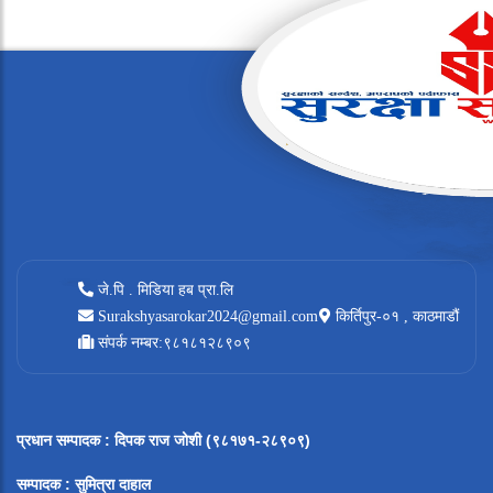
जे.पि . मिडिया हब प्रा.लि
Surakshyasarokar2024@gmail.com
किर्तिपुर-०१ , काठमाडौं
संपर्क नम्बर:९८१८१२८९०९
प्रधान सम्पादक
:
दिपक राज जोशी (९८१७१-२८९०९)
सम्पादक :
सुमित्रा दाहाल