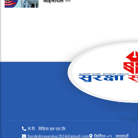
आईजीपीले —
जे.पि . मिडिया हब प्रा.लि
Surakshyasarokar2024@gmail.com
किर्तिपुर-०१ , काठमाडौं