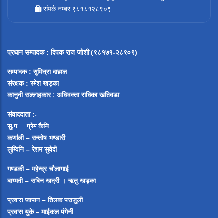
संपर्क नम्बर:९८१८१२८९०९
प्रधान सम्पादक
:
दिपक राज जोशी (९८१७१-२८९०९)
सम्पादक :
सुमित्रा दाहाल
संरक्षक : रमेश खड्का
कानुनी सल्लाहकार : अधिवक्ता राधिका खतिवडा
संवाददाता :-
सु.प. – प्रेम कैनि
कर्णाली – सन्तोष भण्डारी
लुम्विनि – रेशम सुवेदी
गण्डकी – महेन्द्र चौलागाई
बाग्मती – सबिन खत्री ।
ऋतु खड्का
प्रवास जापान – तिलक पराजुली
प्रवास युके – माईकल पंगेनी