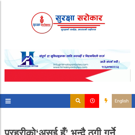
English
प्रहरीको‘असई हुँ’ भन्दै ठगी गर्ने