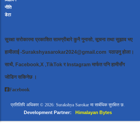
नीति
डेटा
सुरक्षा सरोकारमा प्रकाशित सामग्रीबारे कुनै गुनासो, सूचना तथा सुझाव भए
हामीलाई
-Surakshyasarokar2024@gmail.com
पठाउनु होला।
साथै, Facebook,X ,TikTok र Instagram मार्फत पनि हामीसँग
जोडिन सकिनेछ ।
Facebook
प्रतिलिपि अधिकार © 2026: Surakshya Sarokar मा सार्बधिक सुरक्षित छ.
Development Partner:
Himalayan Bytes