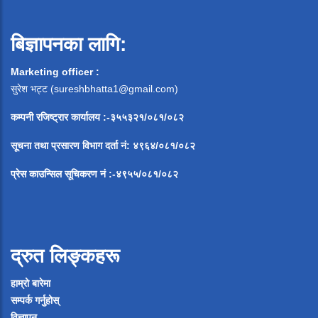
बिज्ञापनका लागि:
Marketing officer :
सुरेश भट्ट (
sureshbhatta1@gmail.com
)
कम्पनी रजिष्ट्रार कार्यालय :-३५५३२१/०८१/०८२
सूचना
तथा
प्रसारण
विभाग
दर्ता
नं
:
४९६४
/
०८१
/
०
८२
प्रेस
काउन्सिल
सूचिकरण
नं
:-
४९५५
/
०८१
/
०
८२
द्रुत लिङ्कहरू
हाम्रो बारेमा
सम्पर्क गर्नुहोस्
विज्ञापन