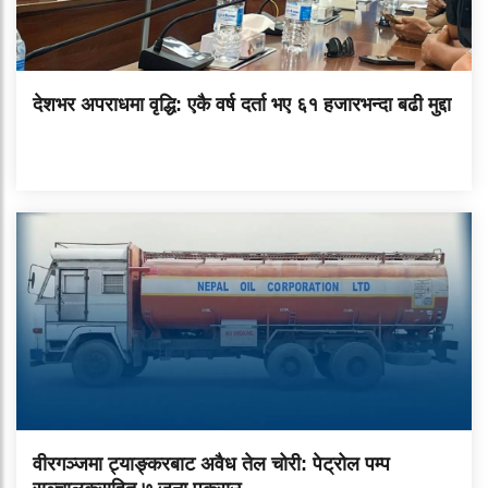
देशभर अपराधमा वृद्धि: एकै वर्ष दर्ता भए ६१ हजारभन्दा बढी मुद्दा
वीरगञ्जमा ट्याङ्करबाट अवैध तेल चोरी: पेट्रोल पम्प