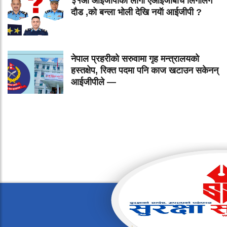
३१औं आईजीपीको लागी एआईजीबीच लिगलिगे
दौड ,को बन्ला भोली देखि नयॅा आईजीपी ?
नेपाल प्रहरीको सरुवामा गृह मन्त्रालयको
हस्तक्षेप, रिक्त पदमा पनि काज खटाउन सकेनन्
आईजीपीले —