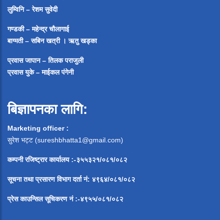
लुम्विनि – रेशम सुवेदी
गण्डकी – महेन्द्र चौलागाई
बाग्मती – सबिन खत्री ।
ऋतु खड्का
प्रवास जापान – तिलक पराजुली
प्रवास युके – माईकल पंगेनी
बिज्ञापनका लागि:
Marketing officer :
सुरेश भट्ट (
sureshbhatta1@gmail.com
)
कम्पनी रजिष्ट्रार कार्यालय :-३५५३२१/०८१/०८२
सूचना
तथा
प्रसारण
विभाग
दर्ता
नं
:
४९६४
/
०८१
/
०
८२
प्रेस
काउन्सिल
सूचिकरण
नं
:-
४९५५
/
०८१
/
०
८२