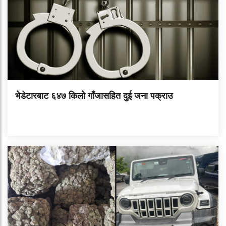
भेडेटारबाट ६४७ किलो गाँजासहित दुई जना पक्राउ