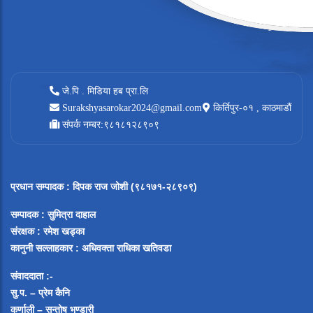
जे.पि . मिडिया हब प्रा.लि
Surakshyasarokar2024@gmail.com
किर्तिपुर-०१ , काठमाडौं
संपर्क नम्बर:९८१८१२८९०९
प्रधान सम्पादक
:
दिपक राज जोशी (९८१७१-२८९०९)
सम्पादक :
सुमित्रा दाहाल
संरक्षक : रमेश खड्का
कानुनी सल्लाहकार : अधिवक्ता राधिका खतिवडा
संवाददाता :-
सु.प. – प्रेम कैनि
कर्णाली – सन्तोष भण्डारी