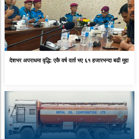
देशभर अपराधमा वृद्धि: एकै वर्ष दर्ता भए ६१ हजारभन्दा बढी मुद्दा