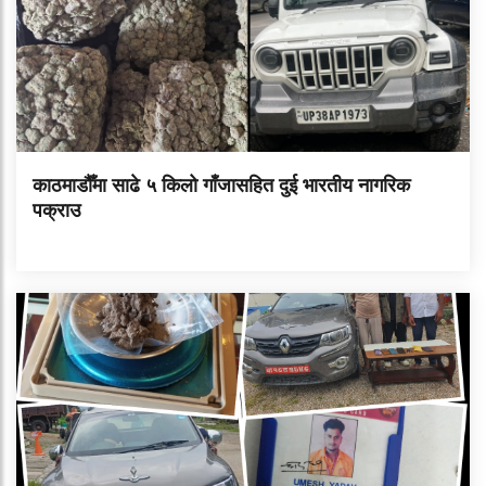
काठमाडौँमा साढे ५ किलो गाँजासहित दुई भारतीय नागरिक
पक्राउ