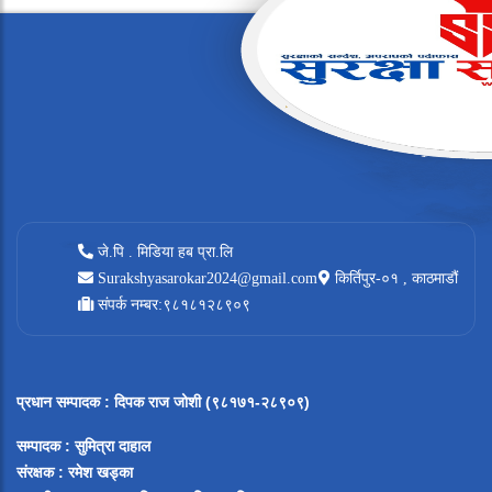
जे.पि . मिडिया हब प्रा.लि
Surakshyasarokar2024@gmail.com
किर्तिपुर-०१ , काठमाडौं
संपर्क नम्बर:९८१८१२८९०९
प्रधान सम्पादक
:
दिपक राज जोशी (९८१७१-२८९०९)
सम्पादक :
सुमित्रा दाहाल
संरक्षक : रमेश खड्का