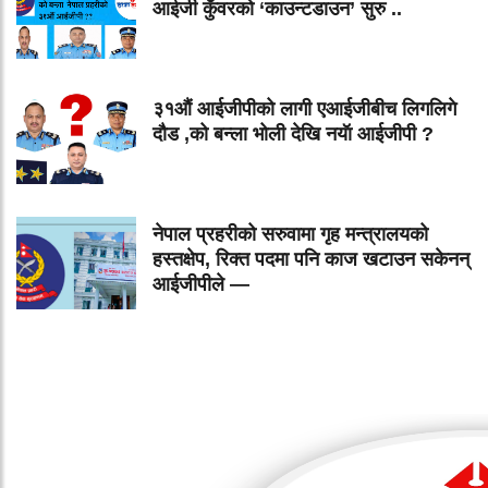
आईजी कुँवरको ‘काउन्टडाउन’ सुरु ..
३१औं आईजीपीको लागी एआईजीबीच लिगलिगे
दौड ,को बन्ला भोली देखि नयॅा आईजीपी ?
नेपाल प्रहरीको सरुवामा गृह मन्त्रालयको
हस्तक्षेप, रिक्त पदमा पनि काज खटाउन सकेनन्
आईजीपीले —