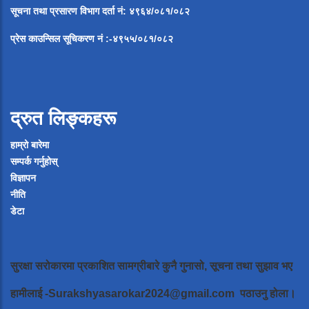
सूचना
तथा
प्रसारण
विभाग
दर्ता
नं
:
४९६४
/
०८१
/
०
८२
प्रेस
काउन्सिल
सूचिकरण
नं
:-
४९५५
/
०८१
/
०
८२
द्रुत लिङ्कहरू
हाम्रो बारेमा
सम्पर्क गर्नुहोस्
विज्ञापन
नीति
डेटा
सुरक्षा सरोकारमा प्रकाशित सामग्रीबारे कुनै गुनासो, सूचना तथा सुझाव भए
हामीलाई
-Surakshyasarokar2024@gmail.com
पठाउनु होला।