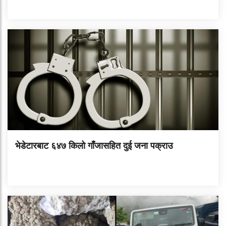
भेडेटारबाट ६४७ किलो गाँजासहित दुई जना पक्राउ