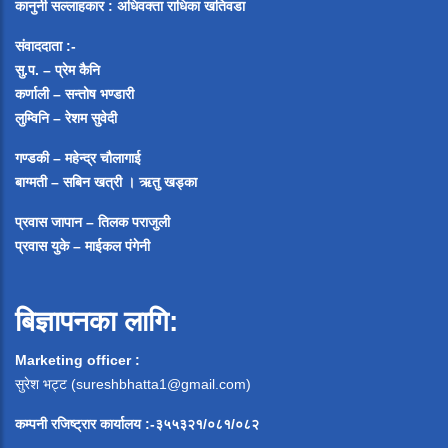
कानुनी सल्लाहकार : अधिवक्ता राधिका खतिवडा
संवाददाता :-
सु.प. – प्रेम कैनि
कर्णाली – सन्तोष भण्डारी
लुम्विनि – रेशम सुवेदी
गण्डकी – महेन्द्र चौलागाई
बाग्मती – सबिन खत्री ।
ऋतु खड्का
प्रवास जापान – तिलक पराजुली
प्रवास युके – माईकल पंगेनी
बिज्ञापनका लागि:
Marketing officer :
सुरेश भट्ट (
sureshbhatta1@gmail.com
)
कम्पनी रजिष्ट्रार कार्यालय :-३५५३२१/०८१/०८२