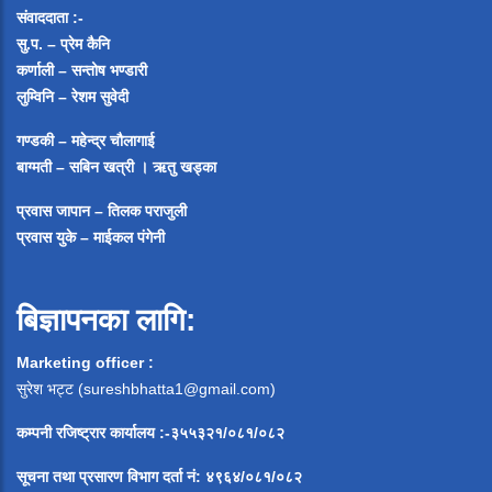
संवाददाता :-
सु.प. – प्रेम कैनि
कर्णाली – सन्तोष भण्डारी
लुम्विनि – रेशम सुवेदी
गण्डकी – महेन्द्र चौलागाई
बाग्मती – सबिन खत्री ।
ऋतु खड्का
प्रवास जापान – तिलक पराजुली
प्रवास युके – माईकल पंगेनी
बिज्ञापनका लागि:
Marketing officer :
सुरेश भट्ट (
sureshbhatta1@gmail.com
)
कम्पनी रजिष्ट्रार कार्यालय :-३५५३२१/०८१/०८२
सूचना
तथा
प्रसारण
विभाग
दर्ता
नं
:
४९६४
/
०८१
/
०
८२