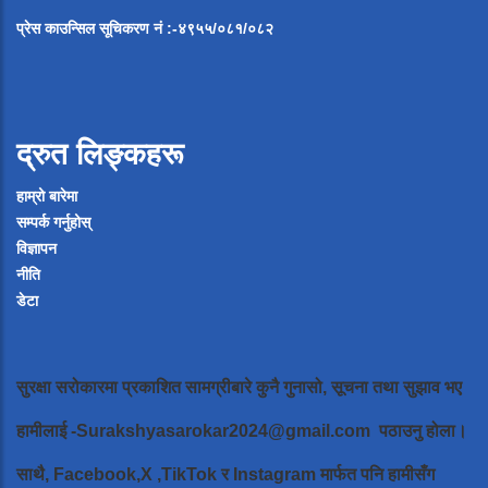
प्रेस
काउन्सिल
सूचिकरण
नं
:-
४९५५
/
०८१
/
०
८२
द्रुत लिङ्कहरू
हाम्रो बारेमा
सम्पर्क गर्नुहोस्
विज्ञापन
नीति
डेटा
सुरक्षा सरोकारमा प्रकाशित सामग्रीबारे कुनै गुनासो, सूचना तथा सुझाव भए
हामीलाई
-Surakshyasarokar2024@gmail.com
पठाउनु होला।
साथै, Facebook,X ,TikTok र Instagram मार्फत पनि हामीसँग