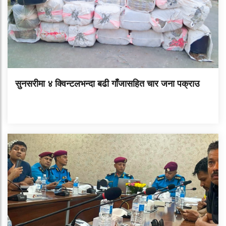
सुनसरीमा ४ क्विन्टलभन्दा बढी गाँजासहित चार जना पक्राउ