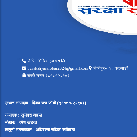
जे.पि . मिडिया हब प्रा.लि
Surakshyasarokar2024@gmail.com
किर्तिपुर-०१ , काठमाडौं
संपर्क नम्बर:९८१८१२८९०९
प्रधान सम्पादक
:
दिपक राज जोशी (९८१७१-२८९०९)
सम्पादक :
सुमित्रा दाहाल
संरक्षक : रमेश खड्का
कानुनी सल्लाहकार : अधिवक्ता राधिका खतिवडा