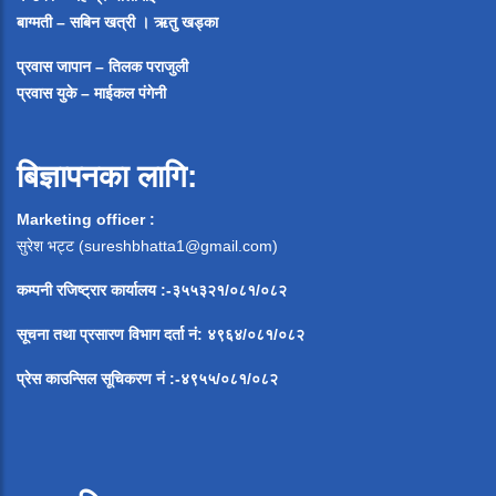
बाग्मती – सबिन खत्री ।
ऋतु खड्का
प्रवास जापान – तिलक पराजुली
प्रवास युके – माईकल पंगेनी
बिज्ञापनका लागि:
Marketing officer :
सुरेश भट्ट (
sureshbhatta1@gmail.com
)
कम्पनी रजिष्ट्रार कार्यालय :-३५५३२१/०८१/०८२
सूचना
तथा
प्रसारण
विभाग
दर्ता
नं
:
४९६४
/
०८१
/
०
८२
प्रेस
काउन्सिल
सूचिकरण
नं
:-
४९५५
/
०८१
/
०
८२