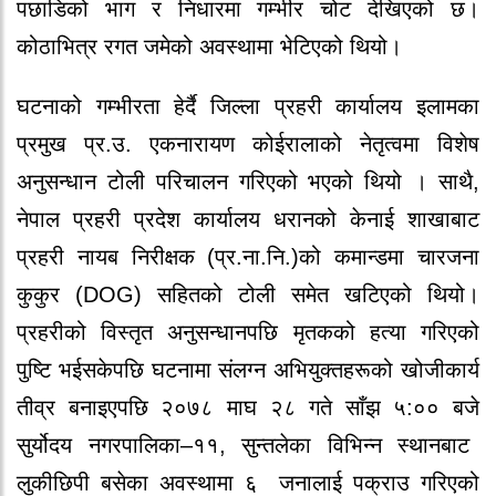
पछाडिको भाग र निधारमा गम्भीर चोट
देखिएको छ।
कोठाभित्र
रगत जमेको
अवस्थामा भेटिएको थियो।
घटनाको गम्भीरता हेर्दै
जिल्ला प्रहरी कार्यालय इलाम
का
प्रमुख
प्र.उ. एकनारायण कोईराला
को नेतृत्वमा विशेष
अनुसन्धान टोली परिचालन गरिएको भएको थियो । साथै,
नेपाल प्रहरी प्रदेश कार्यालय धरान
को
केनाई शाखाबाट
प्रहरी नायब निरीक्षक (प्र.ना.नि.)
को कमान्डमा
चारजना
कुकुर (DOG) सहितको टोली
समेत खटिएको थियो।
प्रहरीको विस्तृत अनुसन्धानपछि
मृतकको हत्या गरिएको
पुष्टि
भईसकेपछि घटनामा संलग्न अभियुक्तहरूको खोजीकार्य
तीव्र बनाइएपछि
२०७८ माघ २८ गते साँझ ५:०० बजे
सुर्योदय नगरपालिका–११, सुन्तलेका विभिन्न स्थानबाट
लुकीछिपी बसेका अवस्थामा
६
जनालाई पक्राउ गरिएको