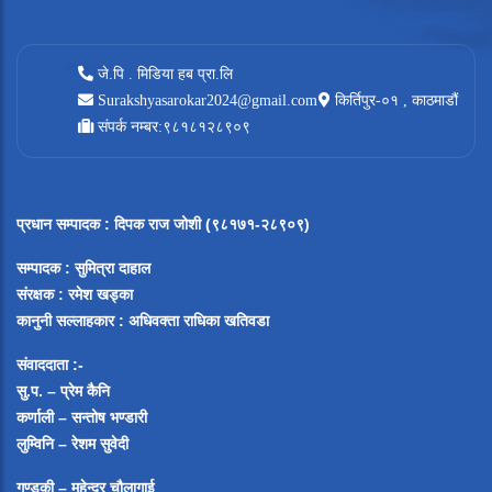
जे.पि . मिडिया हब प्रा.लि
Surakshyasarokar2024@gmail.com
किर्तिपुर-०१ , काठमाडौं
संपर्क नम्बर:९८१८१२८९०९
प्रधान सम्पादक
:
दिपक राज जोशी (९८१७१-२८९०९)
सम्पादक :
सुमित्रा दाहाल
संरक्षक : रमेश खड्का
कानुनी सल्लाहकार : अधिवक्ता राधिका खतिवडा
संवाददाता :-
सु.प. – प्रेम कैनि
कर्णाली – सन्तोष भण्डारी
लुम्विनि – रेशम सुवेदी
गण्डकी – महेन्द्र चौलागाई