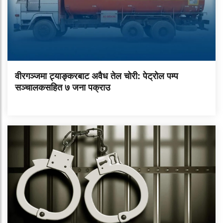
वीरगञ्जमा ट्याङ्करबाट अवैध तेल चोरी: पेट्रोल पम्प
सञ्चालकसहित ७ जना पक्राउ