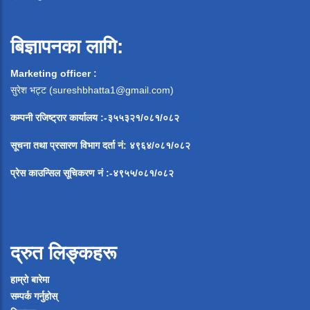
बिज्ञापनका लागि:
Marketing officer :
सुरेश भट्ट (
sureshbhatta1@gmail.com
)
कम्पनी रजिष्ट्रार कार्यालय :-३५५३२१/०८१/०८२
सूचना
तथा
प्रसारण
विभाग
दर्ता
नं
:
४९६४
/
०८१
/
०
८२
प्रेस
काउन्सिल
सूचिकरण
नं
:-
४९५५
/
०८१
/
०
८२
द्रुत लिङ्कहरू
हाम्रो बारेमा
सम्पर्क गर्नुहोस्