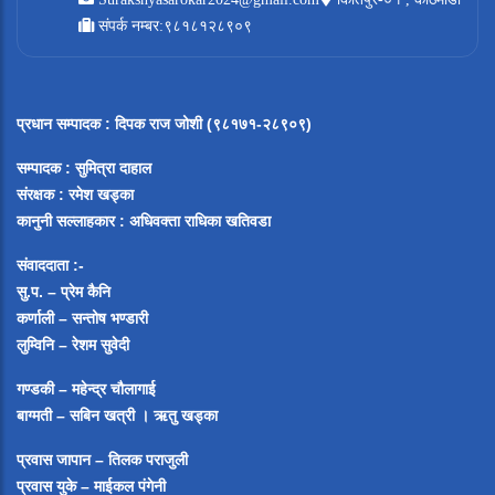
संपर्क नम्बर:९८१८१२८९०९
प्रधान सम्पादक
:
दिपक राज जोशी (९८१७१-२८९०९)
सम्पादक :
सुमित्रा दाहाल
संरक्षक : रमेश खड्का
कानुनी सल्लाहकार : अधिवक्ता राधिका खतिवडा
संवाददाता :-
सु.प. – प्रेम कैनि
कर्णाली – सन्तोष भण्डारी
लुम्विनि – रेशम सुवेदी
गण्डकी – महेन्द्र चौलागाई
बाग्मती – सबिन खत्री ।
ऋतु खड्का
प्रवास जापान – तिलक पराजुली
प्रवास युके – माईकल पंगेनी