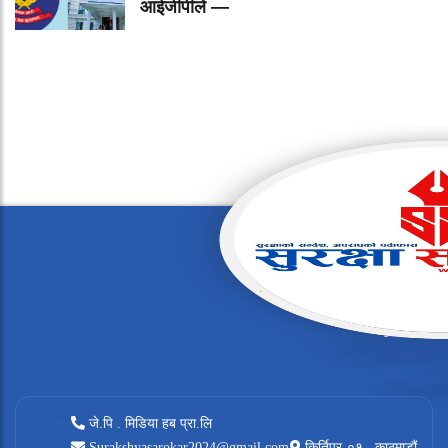
आईजीपीले —
जे.पि . मिडिया हब प्रा.लि
Surakshyasarokar2024@gmail.com
किर्तिपुर-०१ , काठमाडौं