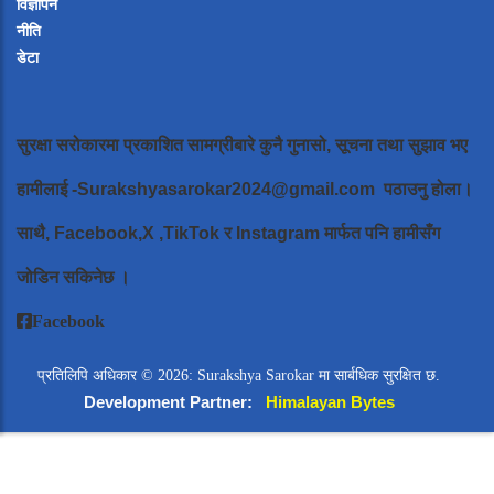
विज्ञापन
नीति
डेटा
सुरक्षा सरोकारमा प्रकाशित सामग्रीबारे कुनै गुनासो, सूचना तथा सुझाव भए
हामीलाई
-Surakshyasarokar2024@gmail.com
पठाउनु होला।
साथै, Facebook,X ,TikTok र Instagram मार्फत पनि हामीसँग
जोडिन सकिनेछ ।
Facebook
प्रतिलिपि अधिकार © 2026: Surakshya Sarokar मा सार्बधिक सुरक्षित छ.
Development Partner:
Himalayan Bytes