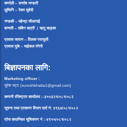
कर्णाली – सन्तोष भण्डारी
लुम्विनि – रेशम सुवेदी
गण्डकी – महेन्द्र चौलागाई
बाग्मती – सबिन खत्री ।
ऋतु खड्का
प्रवास जापान – तिलक पराजुली
प्रवास युके – माईकल पंगेनी
बिज्ञापनका लागि:
Marketing officer :
सुरेश भट्ट (
sureshbhatta1@gmail.com
)
कम्पनी रजिष्ट्रार कार्यालय :-३५५३२१/०८१/०८२
सूचना
तथा
प्रसारण
विभाग
दर्ता
नं
:
४९६४
/
०८१
/
०
८२
प्रेस
काउन्सिल
सूचिकरण
नं
:-
४९५५
/
०८१
/
०
८२