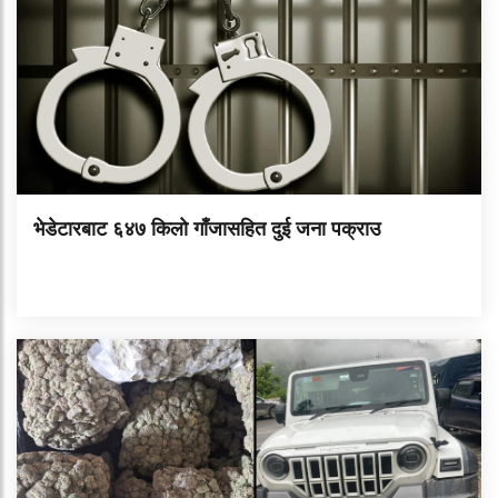
भेडेटारबाट ६४७ किलो गाँजासहित दुई जना पक्राउ