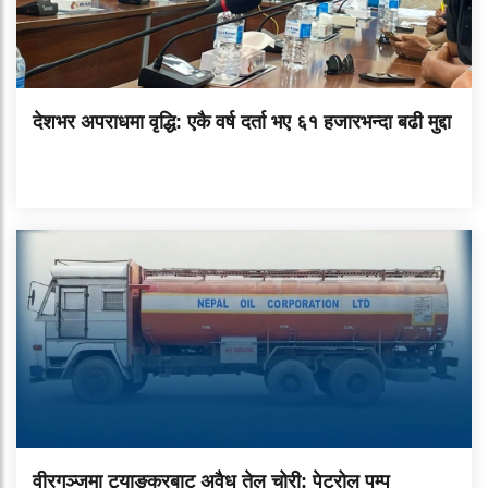
देशभर अपराधमा वृद्धि: एकै वर्ष दर्ता भए ६१ हजारभन्दा बढी मुद्दा
वीरगञ्जमा ट्याङ्करबाट अवैध तेल चोरी: पेट्रोल पम्प