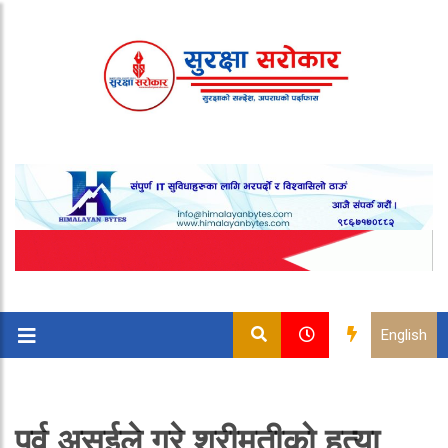
English
पूर्व असईले गरे श्रीमतीको हत्या