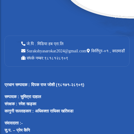
जे.पि . मिडिया हब प्रा.लि
Surakshyasarokar2024@gmail.com
किर्तिपुर-०१ , काठमाडौं
संपर्क नम्बर:९८१८१२८९०९
प्रधान सम्पादक
:
दिपक राज जोशी (९८१७१-२८९०९)
सम्पादक :
सुमित्रा दाहाल
संरक्षक : रमेश खड्का
कानुनी सल्लाहकार : अधिवक्ता राधिका खतिवडा
संवाददाता :-
सु.प. – प्रेम कैनि