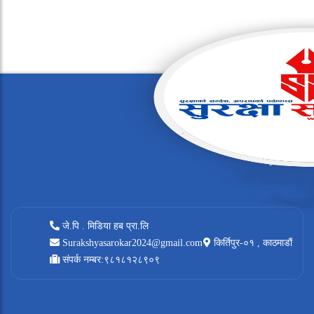
जे.पि . मिडिया हब प्रा.लि
Surakshyasarokar2024@gmail.com
किर्तिपुर-०१ , काठमाडौं
संपर्क नम्बर:९८१८१२८९०९