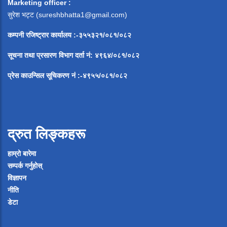
Marketing officer :
सुरेश भट्ट (
sureshbhatta1@gmail.com
)
कम्पनी रजिष्ट्रार कार्यालय :-३५५३२१/०८१/०८२
सूचना
तथा
प्रसारण
विभाग
दर्ता
नं
:
४९६४
/
०८१
/
०
८२
प्रेस
काउन्सिल
सूचिकरण
नं
:-
४९५५
/
०८१
/
०
८२
द्रुत लिङ्कहरू
हाम्रो बारेमा
सम्पर्क गर्नुहोस्
विज्ञापन
नीति
डेटा