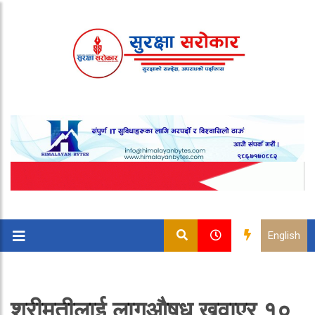
English
श्रीमतीलाई लागुऔषध खुवाएर १०