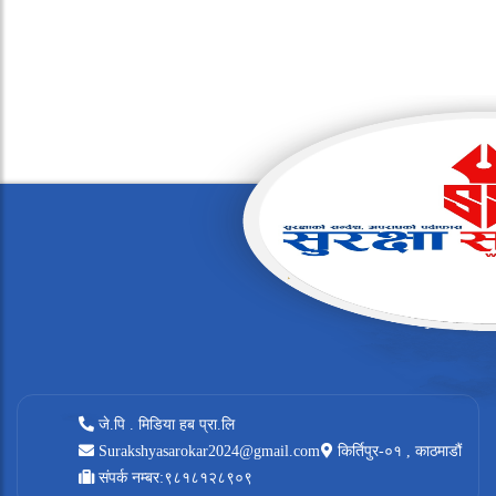
जे.पि . मिडिया हब प्रा.लि
Surakshyasarokar2024@gmail.com
किर्तिपुर-०१ , काठमाडौं
संपर्क नम्बर:९८१८१२८९०९