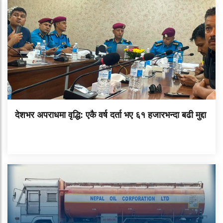
देशभर अपराधमा वृद्धि: एकै वर्ष दर्ता भए ६१ हजारभन्दा बढी मुद्दा