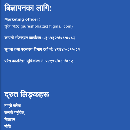
बिज्ञापनका लागि:
Marketing officer :
सुरेश भट्ट (
sureshbhatta1@gmail.com
)
कम्पनी रजिष्ट्रार कार्यालय :-३५५३२१/०८१/०८२
सूचना
तथा
प्रसारण
विभाग
दर्ता
नं
:
४९६४
/
०८१
/
०
८२
प्रेस
काउन्सिल
सूचिकरण
नं
:-
४९५५
/
०८१
/
०
८२
द्रुत लिङ्कहरू
हाम्रो बारेमा
सम्पर्क गर्नुहोस्
विज्ञापन
नीति