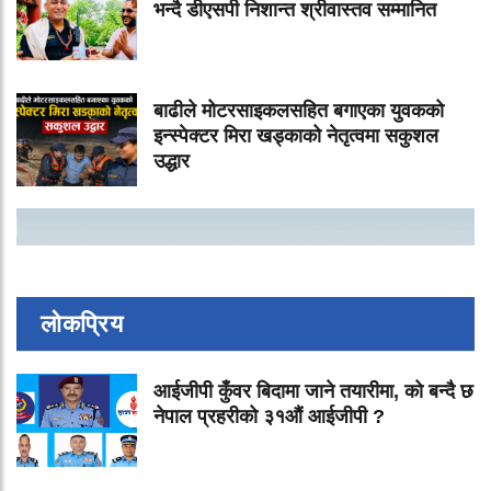
भन्दै डीएसपी निशान्त श्रीवास्तव सम्मानित
बाढीले मोटरसाइकलसहित बगाएका युवकको
इन्स्पेक्टर मिरा खड्काको नेतृत्वमा सकुशल
उद्धार
लोकप्रिय
आईजीपी कुँवर बिदामा जाने तयारीमा, को बन्दै छ
नेपाल प्रहरीको ३१औं आईजीपी ?