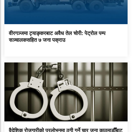
वीरगञ्जमा ट्याङ्करबाट अवैध तेल चोरी: पेट्रोल पम्प
सञ्चालकसहित ७ जना पक्राउ
वैदेशिक रोजगारीको प्रलोभनमा ठगी गर्ने चार जना काठमाडौँबाट