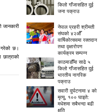
किलो गाँजासहित दुई
जना पक्राउ
को जानकारी
नेपाल प्रहरी श्रीमती
संघको ४२औँ
वार्षिकोत्सवमा रक्तदान
तथा वृक्षारोपण
द गरेको छ।
कार्यक्रम सम्पन्न
ा छात्राको
काठमाडौँमा साढे ५
किलो गाँजासहित दुई
भारतीय नागरिक
पक्राउ
सवारी दुर्घटनामा ४ को
मृत्यु, १०० घाइते:
मधेशमा सबैभन्दा बढी
क्षति