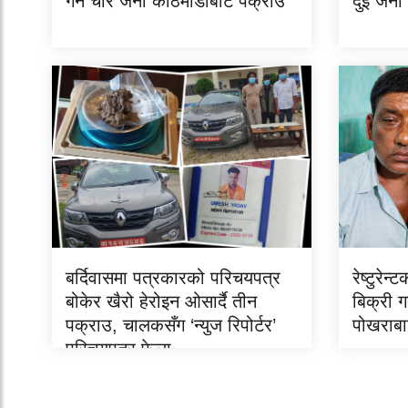
गर्ने चार जना काठमाडौँबाट पक्राउ
दुई जना
बर्दिवासमा पत्रकारको परिचयपत्र
रेष्टुरे
बोकेर खैरो हेरोइन ओसार्दै तीन
बिक्री 
पक्राउ, चालकसँग ‘न्युज रिपोर्टर’
पोखराबा
परिचयपत्र फेला