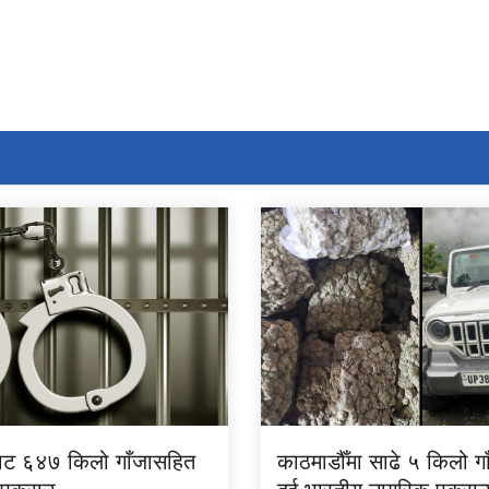
बाट ६४७ किलो गाँजासहित
काठमाडौँमा साढे ५ किलो ग