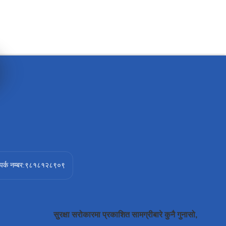
ंपर्क नम्बर:९८१८१२८९०९
सुरक्षा सरोकारमा प्रकाशित सामग्रीबारे कुनै गुनासो,