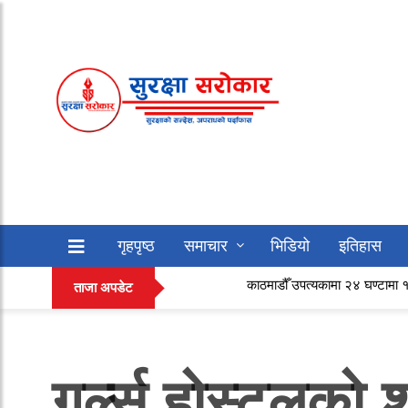
गृहपृष्ठ
समाचार
भिडियो
इतिहास
काठमाडौँ उपत्यकामा २४ घण्टामा ११ सयभन्द
सफलताको कथा
अन्य
ताजा अपडेट
गर्ल्स होस्टलको 