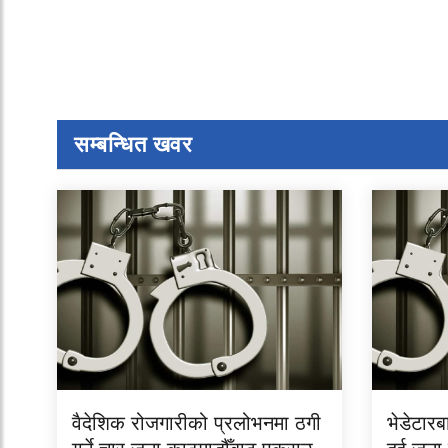
सम्बन्धित खवर
वैदेशिक रोजगारीको प्रलोभनमा ठगी
भेडेटार