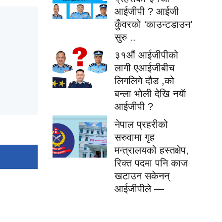
आईजीपी ? आईजी
कुँवरको ‘काउन्टडाउन’
सुरु ..
३१औं आईजीपीको
लागी एआईजीबीच
लिगलिगे दौड ,को
बन्ला भोली देखि नयॅा
आईजीपी ?
नेपाल प्रहरीको
सरुवामा गृह
मन्त्रालयको हस्तक्षेप,
रिक्त पदमा पनि काज
खटाउन सकेनन्
आईजीपीले —