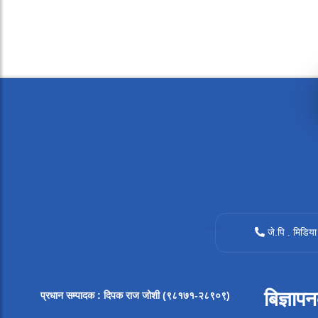
जे.पि . मिडिया
बिज्ञाप
प्रधान सम्पादक
:
दिपक राज जोशी (९८१७१-२८९०९)