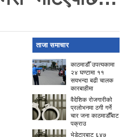
ताजा समाचार
काठमाडौँ उपत्यकामा
२४ घण्टामा ११
सयभन्दा बढी चालक
कारबाहीमा
वैदेशिक रोजगारीको
प्रलोभनमा ठगी गर्ने
चार जना काठमाडौँबाट
पक्राउ
भेडेटारबाट ६४७