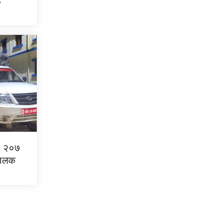
उ
एर २०७
 चालक