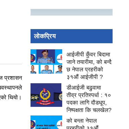
लोकप्रिय
आईजीपी कुँवर बिदामा
जाने तयारीमा, को बन्दै
छ नेपाल प्रहरीको
३१औं आईजीपी ?
ेज प्रशासन
डीआईजी बढुवामा
यवस्थापनले
तीव्र प्रतिस्पर्धा : १०
ाएको थियो।
पदका लागि दौडधूप,
निष्पक्षता कि चलखेल?
को बन्ला नेपाल
प्रहरीको ३१औं