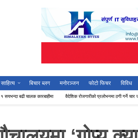
साहित्य
बिचार ब्लग
मनोरञ्जन
फोटो फिचर
विविध
ा बढी चालक कारबाहीमा
वैदेशिक रोजगारीको प्रलोभनमा ठगी गर्ने चार जना काठमा
शौचालयमा ‘गोप्य क्