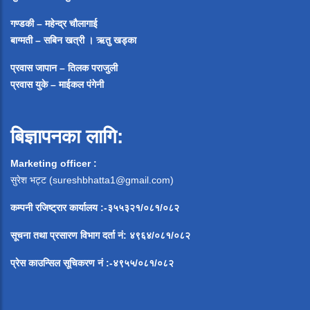
गण्डकी – महेन्द्र चौलागाई
बाग्मती – सबिन खत्री ।
ऋतु खड्का
प्रवास जापान – तिलक पराजुली
प्रवास युके – माईकल पंगेनी
बिज्ञापनका लागि:
Marketing officer :
सुरेश भट्ट (
sureshbhatta1@gmail.com
)
कम्पनी रजिष्ट्रार कार्यालय :-३५५३२१/०८१/०८२
सूचना
तथा
प्रसारण
विभाग
दर्ता
नं
:
४९६४
/
०८१
/
०
८२
प्रेस
काउन्सिल
सूचिकरण
नं
:-
४९५५
/
०८१
/
०
८२