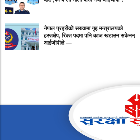
नेपाल प्रहरीको सरुवामा गृह मन्त्रालयको
हस्तक्षेप, रिक्त पदमा पनि काज खटाउन सकेनन्
आईजीपीले —