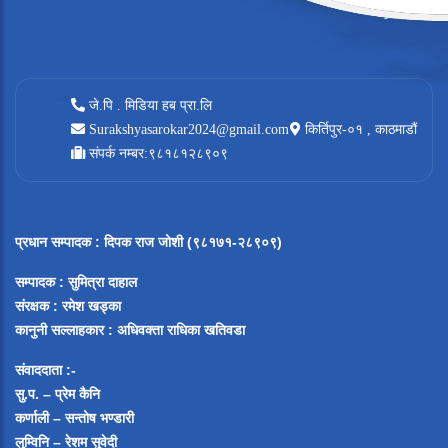
जे.पि . मिडिया हब प्रा.लि
Surakshyasarokar2024@gmail.com
किर्तिपुर-०१ , काठमाडौं
संपर्क नम्बर:९८१८१२८९०९
प्रधान सम्पादक
:
दिपक राज जोशी (९८१७१-२८९०९)
सम्पादक :
सुमित्रा दाहाल
संरक्षक : रमेश खड्का
कानुनी सल्लाहकार : अधिवक्ता राधिका खतिवडा
संवाददाता :-
सु.प. – प्रेम कैनि
कर्णाली – सन्तोष भण्डारी
लुम्विनि – रेशम सुवेदी