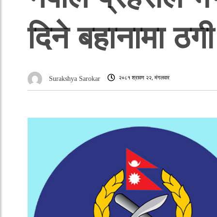
दिने बहानामा ठगी 
२०८१ श्रावण २२, मंगलवार
Surakshya Sarokar