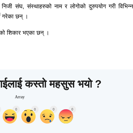
निजी
संघ
,
संस्थाहरुको
नाम
र
लोगोको
दुरुपयोग
गरी
विभिन
े
गरेका
छन्
।
को
शिकार
भएका
छन्
।
ाईलाई कस्तो महसुस भयो ?
Array
0
0
0
0