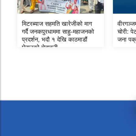
मिटरब्याज सहमति खारेजीको माग
वीरगञ्ज
गर्दै जनकपुरधाममा साहु-महाजनको
चोरी: प
प्रदर्शन, भदौ १ देखि काठमाडौं
जना पक्
घेराउको चेतावनी