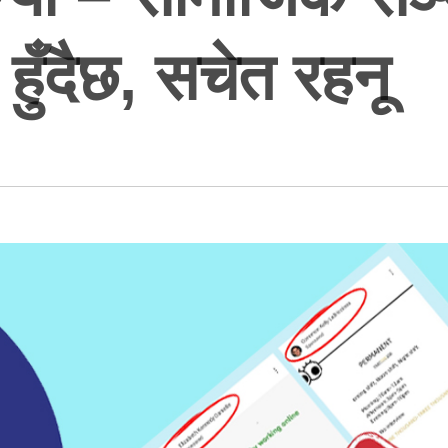
हुँदैछ, सचेत रहनू