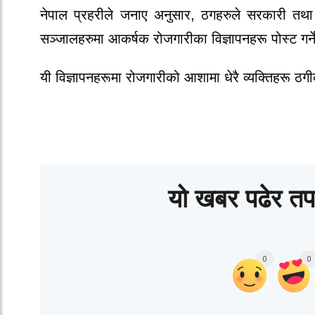
नेपाल
प्रहरीले
जनाए
अनुसार
,
ठगहरुले
सरकारी
तथा
सञ्जालहरुमा
आकर्षक
रोजगारीका
विज्ञापनहरू
पोस्ट
गर्न
यी
विज्ञापनहरूमा
रोजगारीको
आशामा
धेरै
व्यक्तिहरू
ठगी
यो खबर पढेर तप
0
0