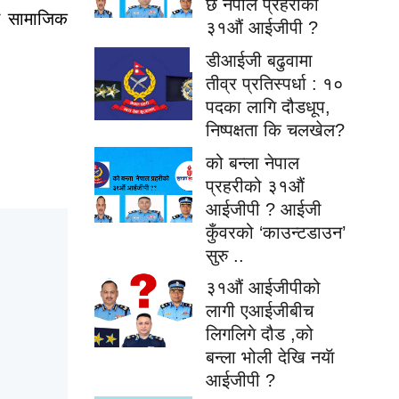
छ नेपाल प्रहरीको
्न
सामाजिक
३१औं आईजीपी ?
डीआईजी बढुवामा
तीव्र प्रतिस्पर्धा : १०
पदका लागि दौडधूप,
निष्पक्षता कि चलखेल?
को बन्ला नेपाल
प्रहरीको ३१औं
आईजीपी ? आईजी
कुँवरको ‘काउन्टडाउन’
सुरु ..
३१औं आईजीपीको
लागी एआईजीबीच
लिगलिगे दौड ,को
बन्ला भोली देखि नयॅा
आईजीपी ?