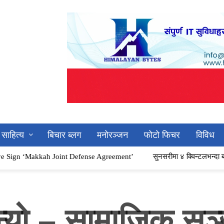
साहित्य
बिचार ब्लग
मनोरञ्जन
फोटो फिचर
विविध
kah Joint Defense Agreement’
सुनसरीमा ४ क्विन्टलभन्दा बढी गाँजासहित 
भन्यो – सामाजिक सञ