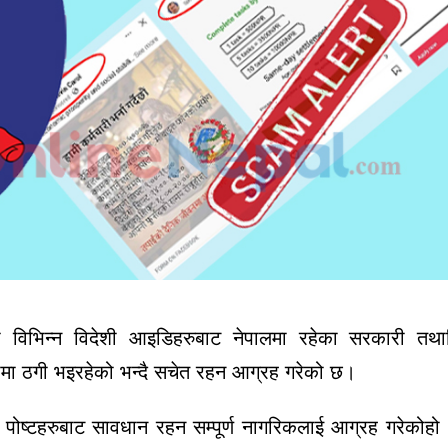
ा
विभिन्न
विदेशी
आइडिहरुबाट
नेपालमा
रहेका
सरकारी
तथा
मा
ठगी
भइरहेको
भन्दै
सचेत
रहन
आग्रह
गरेको
छ
।
पोष्टहरुबाट
सावधान
रहन
सम्पूर्ण
नागरिकलाई
आग्रह
गरेको
हो