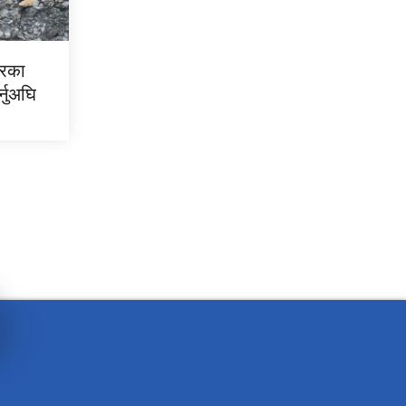
भरका
र्नुअघि