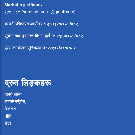
Marketing officer :
सुरेश भट्ट (
sureshbhatta1@gmail.com
)
कम्पनी रजिष्ट्रार कार्यालय :-३५५३२१/०८१/०८२
सूचना
तथा
प्रसारण
विभाग
दर्ता
नं
:
४९६४
/
०८१
/
०
८२
प्रेस
काउन्सिल
सूचिकरण
नं
:-
४९५५
/
०८१
/
०
८२
द्रुत लिङ्कहरू
हाम्रो बारेमा
सम्पर्क गर्नुहोस्
विज्ञापन
नीति
डेटा