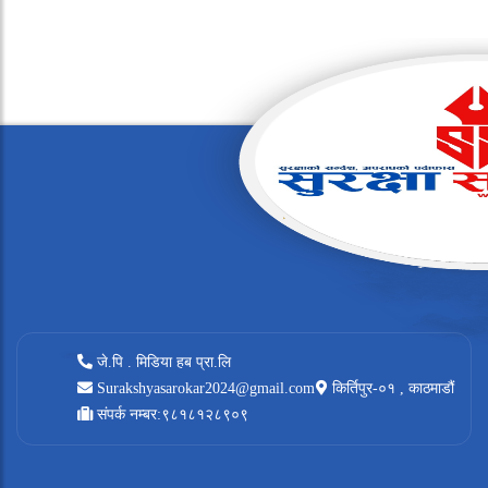
जे.पि . मिडिया हब प्रा.लि
Surakshyasarokar2024@gmail.com
किर्तिपुर-०१ , काठमाडौं
संपर्क नम्बर:९८१८१२८९०९