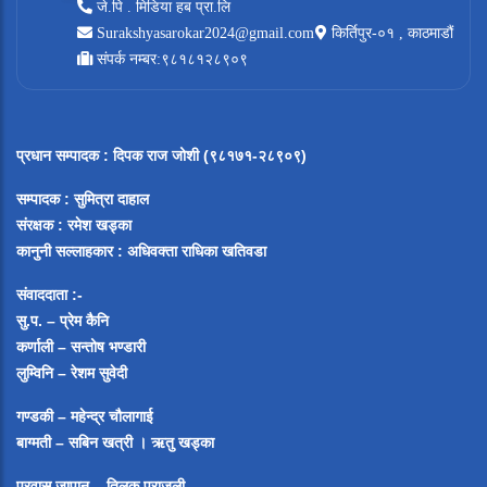
जे.पि . मिडिया हब प्रा.लि
Surakshyasarokar2024@gmail.com
किर्तिपुर-०१ , काठमाडौं
संपर्क नम्बर:९८१८१२८९०९
प्रधान सम्पादक
:
दिपक राज जोशी (९८१७१-२८९०९)
सम्पादक :
सुमित्रा दाहाल
संरक्षक : रमेश खड्का
कानुनी सल्लाहकार : अधिवक्ता राधिका खतिवडा
संवाददाता :-
सु.प. – प्रेम कैनि
कर्णाली – सन्तोष भण्डारी
लुम्विनि – रेशम सुवेदी
गण्डकी – महेन्द्र चौलागाई
बाग्मती – सबिन खत्री ।
ऋतु खड्का
प्रवास जापान – तिलक पराजुली