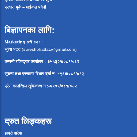
प्रवास युके – माईकल पंगेनी
बिज्ञापनका लागि:
Marketing officer :
सुरेश भट्ट (
sureshbhatta1@gmail.com
)
कम्पनी रजिष्ट्रार कार्यालय :-३५५३२१/०८१/०८२
सूचना
तथा
प्रसारण
विभाग
दर्ता
नं
:
४९६४
/
०८१
/
०
८२
प्रेस
काउन्सिल
सूचिकरण
नं
:-
४९५५
/
०८१
/
०
८२
द्रुत लिङ्कहरू
हाम्रो बारेमा