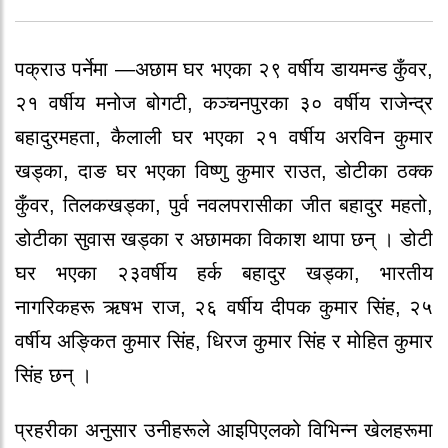
पक्राउ पर्नेमा —अछाम
घर
भएका
२९
वर्षीय
डायमन्ड
कुँवर
,
२१
वर्षीय
मनोज
बोगटी
,
कञ्चनपुरका
३०
वर्षीय
राजेन्द्र
बहादुर
महता
,
कैलाली
घर
भएका
२१
वर्षीय
अरविन
कुमार
खड्का
,
दाङ
घर
भएका
विष्णु
कुमार
राउत
,
डोटीका
ठक्क
कुँवर
,
तिलक
खड्का
,
पुर्व
नवलपरासीका
जीत
बहादुर
महतो
,
डोटीका
सुवास
खड्का
र
अछामका
विकाश
थापा
छन्
।
डोटी
घर
भएका
२३
वर्षीय
हर्क
बहादुर
खड्का
,
भारतीय
नागरिकहरू
ऋषभ
राज
,
२६
वर्षीय
दीपक
कुमार
सिंह
,
२५
वर्षीय
अङ्कित
कुमार
सिंह
,
धिरज
कुमार
सिंह
र
मोहित
कुमार
सिंह
छन्
।
प्रहरीका अनुसार उनीहरूले आइपिएलको विभिन्न खेलहरूमा