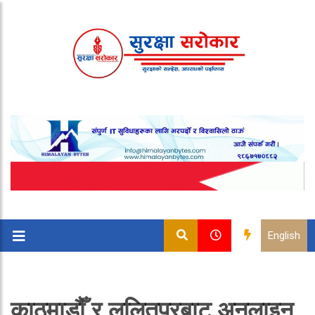
English
काठमाडौँ र ललितपुरबाट अनलाइन