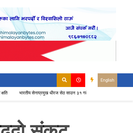
English
ीय सेनाप्रमुख धीरज सेठ साउन ३१ गते नेपाल आउने
बढ्यो सुरक्षा निकायका कर्
बढ्दो संकट