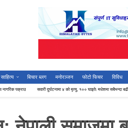
साहित्य
बिचार ब्लग
मनोरञ्जन
फोटो फिचर
विविध
सवारी दुर्घटनामा ४ को मृत्यु, १०० घाइते: मधेशमा सबैभन्दा बढी क्षति
भारत
सन: नेपाली समाजमा 