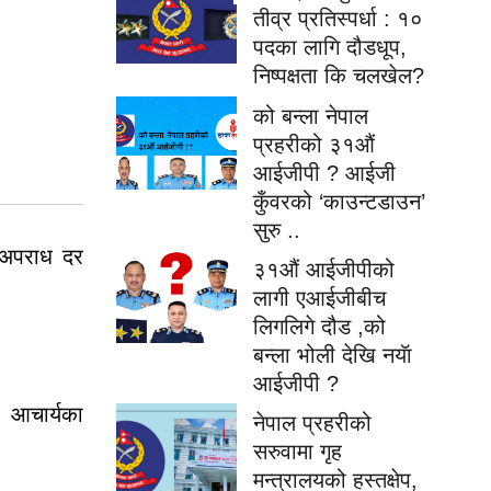
तीव्र प्रतिस्पर्धा : १०
पदका लागि दौडधूप,
निष्पक्षता कि चलखेल?
को बन्ला नेपाल
प्रहरीको ३१औं
आईजीपी ? आईजी
कुँवरको ‘काउन्टडाउन’
सुरु ..
र अपराध दर
३१औं आईजीपीको
लागी एआईजीबीच
लिगलिगे दौड ,को
बन्ला भोली देखि नयॅा
आईजीपी ?
र आचार्यका
नेपाल प्रहरीको
सरुवामा गृह
।
मन्त्रालयको हस्तक्षेप,