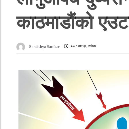
काठमाडौंको एउटा
२०८१ माघ २६, शनिबार
Surakshya Sarokar