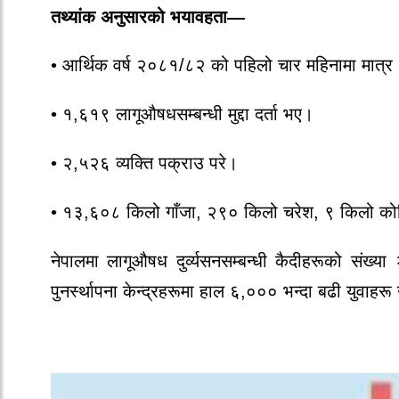
तथ्यांक अनुसारको भयावहता—
• आर्थिक वर्ष
२०८१/८२
को पहिलो चार महिनामा मात्र
•
१,६१९
लागूऔषधसम्बन्धी मुद्दा दर्ता भए।
•
२,५२६
व्यक्ति पक्राउ परे।
•
१३,६०८ किलो
गाँजा,
२९० किलो
चरेश,
९ किलो
को
नेपालमा लागूऔषध दुर्व्यसनसम्बन्धी कैदीहरूको संख्या
पुनर्स्थापना केन्द्रहरूमा हाल
६,००० भन्दा बढी
युवाहरू