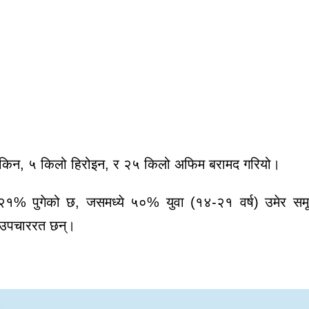
किन,
५ किलो
हिरोइन, र
२५ किलो
अफिम बरामद गरियो।
२१%
पुगेको छ, जसमध्ये
५०%
युवा (१४-२१ वर्ष) उमेर सम
 उपचाररत छन्।