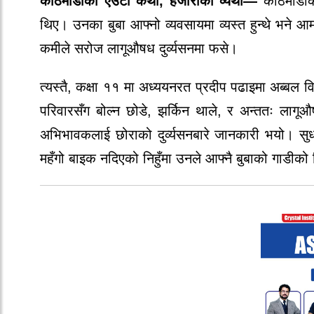
काठमाडौंको एउटा कथा, हजारौंको व्यथा—
काठमाडौं
थिए। उनका बुबा आफ्नो व्यवसायमा व्यस्त हुन्थे भन
कमीले सरोज लागूऔषध दुर्व्यसनमा फसे।
त्यस्तै, कक्षा ११ मा अध्ययनरत प्रदीप पढाइमा अब्बल वि
परिवारसँग बोल्न छोडे, झर्किन थाले, र अन्ततः लागू
अभिभावकलाई छोराको दुर्व्यसनबारे जानकारी भयो। सुध
महँगो बाइक नदिएको निहुँमा उनले आफ्नै बुबाको गाडीको