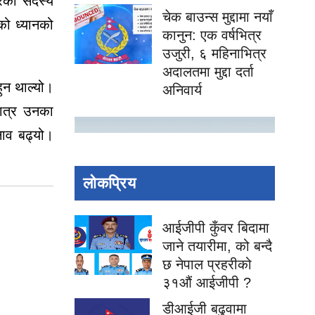
रका सदस्य
चेक बाउन्स मुद्दामा नयाँ
को ध्यानको
कानुन: एक वर्षभित्र
उजुरी, ६ महिनाभित्र
अदालतमा मुद्दा दर्ता
हुन थाल्यो।
अनिवार्य
मात्र उनका
नाव बढ्यो।
लोकप्रिय
आईजीपी कुँवर बिदामा
जाने तयारीमा, को बन्दै
छ नेपाल प्रहरीको
३१औं आईजीपी ?
डीआईजी बढुवामा