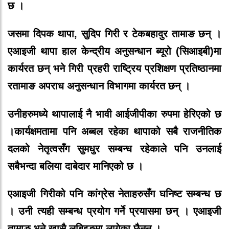
छ
।
जसमा
दिपक
थापा
,
सुदिप
गिरी
र
टेकबहादुर
तामाङ
छन्
।
एआइजी
थापा
हाल
केन्द्रीय
अनुसन्धान
ब्यूरो
(
सिआइबी
)
मा
कार्यरत
छन्
भने
गिरी
प्रहरी
राष्ट्रिय
प्रशिक्षण
प्रतिष्ठानमा
र
तामाङ
अपराध
अनुसन्धान
विभागमा
कार्यरत
छन्
।
उनीहरुमध्ये
थापालाई
नै
भावी
आईजीपीका
रुपमा
हेरिएको
छ
।
कार्यक्षमतामा
पनि
अब्बल
रहेका
थापाको
सबै
राजनीतिक
दलको
नेतृत्वसँग
सुमधुर
सम्बन्ध
रहेकाले
पनि
उनलाई
सबैभन्दा
बलिया
दाबेदार
मानिएको
छ
।
एआइजी
गिरीको
पनि
कांग्रेस
नेताहरुसँग
घनिष्ट
सम्बन्ध
छ
।
उनी
त्यही
सम्बन्ध
प्रयोग
गर्ने
प्रयासमा
छन्
।
एआइजी
तामाङ
भने
खासै
लबिइङमा
लागेका
छैनन्
।