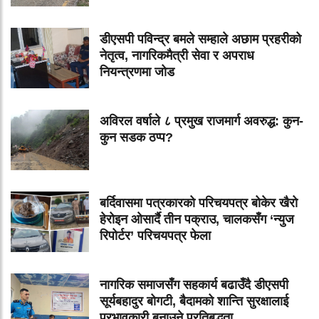
डीएसपी पविन्द्र बमले सम्हाले अछाम प्रहरीको
नेतृत्व, नागरिकमैत्री सेवा र अपराध
नियन्त्रणमा जोड
अविरल वर्षाले ८ प्रमुख राजमार्ग अवरुद्ध: कुन-
कुन सडक ठप्प?
बर्दिवासमा पत्रकारको परिचयपत्र बोकेर खैरो
हेरोइन ओसार्दै तीन पक्राउ, चालकसँग ‘न्युज
रिपोर्टर’ परिचयपत्र फेला
नागरिक समाजसँग सहकार्य बढाउँदै डीएसपी
सूर्यबहादुर बोगटी, बैदामको शान्ति सुरक्षालाई
प्रभावकारी बनाउने प्रतिबद्धता