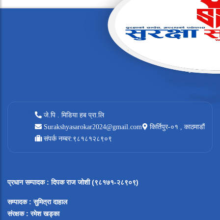
जे.पि . मिडिया हब प्रा.लि
Surakshyasarokar2024@gmail.com
किर्तिपुर-०१ , काठमाडौं
संपर्क नम्बर:९८१८१२८९०९
प्रधान सम्पादक
:
दिपक राज जोशी (९८१७१-२८९०९)
सम्पादक :
सुमित्रा दाहाल
संरक्षक : रमेश खड्का