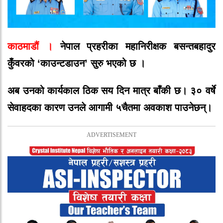
काठमाडौं
।
नेपाल
प्रहरीका
महानिरीक्षक
बसन्तबहादुर
कुँवरको
‘
काउन्टडाउन
’
सुरु
भएको
छ
।
अब
उनको
कार्यकाल
ठिक
सय
दिन
मात्र
बाँकी
छ।
३०
वर्षे
सेवाहदका
कारण
उनले
आगामी
५
चैतमा
अवकाश
पाउनेछन्।