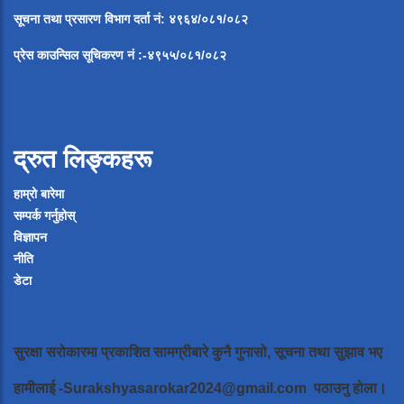
सूचना
तथा
प्रसारण
विभाग
दर्ता
नं
:
४९६४
/
०८१
/
०
८२
प्रेस
काउन्सिल
सूचिकरण
नं
:-
४९५५
/
०८१
/
०
८२
द्रुत लिङ्कहरू
हाम्रो बारेमा
सम्पर्क गर्नुहोस्
विज्ञापन
नीति
डेटा
सुरक्षा सरोकारमा प्रकाशित सामग्रीबारे कुनै गुनासो, सूचना तथा सुझाव भए
हामीलाई
-Surakshyasarokar2024@gmail.com
पठाउनु होला।