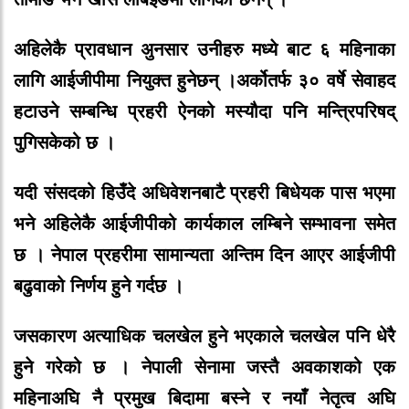
अहिलेकै
प्रावधान अुनसार
उनीहरु मध्ये बाट
६
महिनाका
लागि
आईजीपीमा
नियुक्त
हुनेछन्
।
अर्कोतर्फ
३०
वर्षे
सेवाहद
हटाउने
सम्बन्धि
प्रहरी
ऐनको
मस्यौदा
पनि
मन्त्रिपरिषद्
पुगिसकेको
छ
।
यदी
संसदको
हिउँदे
अधिवेशनबाटै
प्रहरी
बिधेयक
पास
भएमा
भने
अहिलेकै
आईजीपीको
कार्यकाल
लम्बिने
सम्भावना
समेत
छ
।
नेपाल
प्रहरीमा
सामान्यता
अन्तिम
दिन
आएर
आईजीपी
बढुवाको
निर्णय
हुने
गर्दछ
।
जसकारण
अत्याधिक
चलखेल
हुने
भएकाले
चलखेल
पनि
धेरै
हुने
गरेको
छ
।
नेपाली
सेनामा
जस्तै
अवकाशको
एक
महिनाअघि
नै
प्रमुख
बिदामा
बस्ने
र
नयाँ
नेतृत्व
अघि