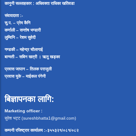
कानुनी सल्लाहकार : अधिवक्ता राधिका खतिवडा
संवाददाता :-
सु.प. – प्रेम कैनि
कर्णाली – सन्तोष भण्डारी
लुम्विनि – रेशम सुवेदी
गण्डकी – महेन्द्र चौलागाई
बाग्मती – सबिन खत्री ।
ऋतु खड्का
प्रवास जापान – तिलक पराजुली
प्रवास युके – माईकल पंगेनी
बिज्ञापनका लागि:
Marketing officer :
सुरेश भट्ट (
sureshbhatta1@gmail.com
)
कम्पनी रजिष्ट्रार कार्यालय :-३५५३२१/०८१/०८२