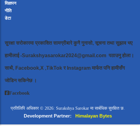
विज्ञापन
नीति
डेटा
सुरक्षा सरोकारमा प्रकाशित सामग्रीबारे कुनै गुनासो, सूचना तथा सुझाव भए
हामीलाई
-Surakshyasarokar2024@gmail.com
पठाउनु होला।
साथै, Facebook,X ,TikTok र Instagram मार्फत पनि हामीसँग
जोडिन सकिनेछ ।
Facebook
प्रतिलिपि अधिकार © 2026: Surakshya Sarokar मा सार्बधिक सुरक्षित छ.
Development Partner:
Himalayan Bytes