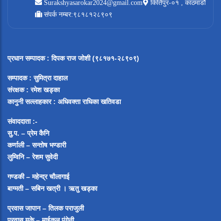
Surakshyasarokar2024@gmail.com
किर्तिपुर-०१ , काठमाडौं
संपर्क नम्बर:९८१८१२८९०९
प्रधान सम्पादक
:
दिपक राज जोशी (९८१७१-२८९०९)
सम्पादक :
सुमित्रा दाहाल
संरक्षक : रमेश खड्का
कानुनी सल्लाहकार : अधिवक्ता राधिका खतिवडा
संवाददाता :-
सु.प. – प्रेम कैनि
कर्णाली – सन्तोष भण्डारी
लुम्विनि – रेशम सुवेदी
गण्डकी – महेन्द्र चौलागाई
बाग्मती – सबिन खत्री ।
ऋतु खड्का
प्रवास जापान – तिलक पराजुली
प्रवास युके – माईकल पंगेनी