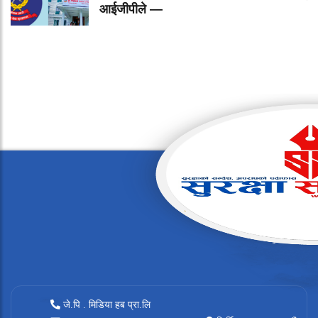
आईजीपीले —
जे.पि . मिडिया हब प्रा.लि