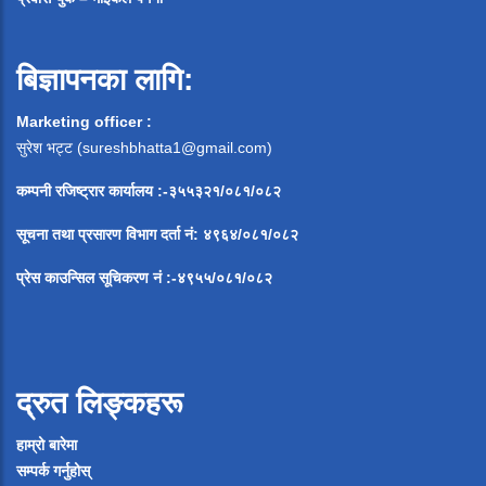
बिज्ञापनका लागि:
Marketing officer :
सुरेश भट्ट (
sureshbhatta1@gmail.com
)
कम्पनी रजिष्ट्रार कार्यालय :-३५५३२१/०८१/०८२
सूचना
तथा
प्रसारण
विभाग
दर्ता
नं
:
४९६४
/
०८१
/
०
८२
प्रेस
काउन्सिल
सूचिकरण
नं
:-
४९५५
/
०८१
/
०
८२
द्रुत लिङ्कहरू
हाम्रो बारेमा
सम्पर्क गर्नुहोस्