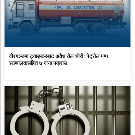
वीरगञ्जमा ट्याङ्करबाट अवैध तेल चोरी: पेट्रोल पम्प
सञ्चालकसहित ७ जना पक्राउ