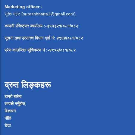
Marketing officer :
सुरेश भट्ट (
sureshbhatta1@gmail.com
)
कम्पनी रजिष्ट्रार कार्यालय :-३५५३२१/०८१/०८२
सूचना
तथा
प्रसारण
विभाग
दर्ता
नं
:
४९६४
/
०८१
/
०
८२
प्रेस
काउन्सिल
सूचिकरण
नं
:-
४९५५
/
०८१
/
०
८२
द्रुत लिङ्कहरू
हाम्रो बारेमा
सम्पर्क गर्नुहोस्
विज्ञापन
नीति
डेटा