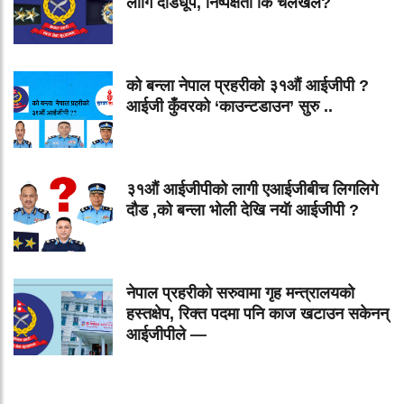
लागि दौडधूप, निष्पक्षता कि चलखेल?
को बन्ला नेपाल प्रहरीको ३१औं आईजीपी ?
आईजी कुँवरको ‘काउन्टडाउन’ सुरु ..
३१औं आईजीपीको लागी एआईजीबीच लिगलिगे
दौड ,को बन्ला भोली देखि नयॅा आईजीपी ?
नेपाल प्रहरीको सरुवामा गृह मन्त्रालयको
हस्तक्षेप, रिक्त पदमा पनि काज खटाउन सकेनन्
आईजीपीले —