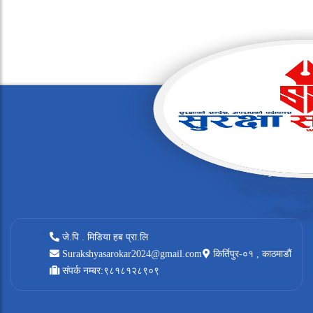
जे.पि . मिडिया हब प्रा.लि
Surakshyasarokar2024@gmail.com
किर्तिपुर-०१ , काठमाडौं
संपर्क नम्बर:९८१८१२८९०९