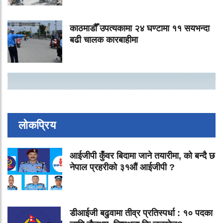
काठमाडौँ उपत्यकामा २४ घण्टामा ११ सयभन्दा
बढी चालक कारबाहीमा
लोकप्रिय
आईजीपी कुँवर बिदामा जाने तयारीमा, को बन्दै छ
नेपाल प्रहरीको ३१औं आईजीपी ?
डीआईजी बढुवामा तीव्र प्रतिस्पर्धा : १० पदका