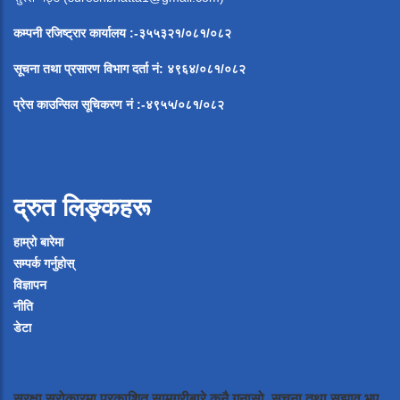
कम्पनी रजिष्ट्रार कार्यालय :-३५५३२१/०८१/०८२
सूचना
तथा
प्रसारण
विभाग
दर्ता
नं
:
४९६४
/
०८१
/
०
८२
प्रेस
काउन्सिल
सूचिकरण
नं
:-
४९५५
/
०८१
/
०
८२
द्रुत लिङ्कहरू
हाम्रो बारेमा
सम्पर्क गर्नुहोस्
विज्ञापन
नीति
डेटा
सुरक्षा सरोकारमा प्रकाशित सामग्रीबारे कुनै गुनासो, सूचना तथा सुझाव भए