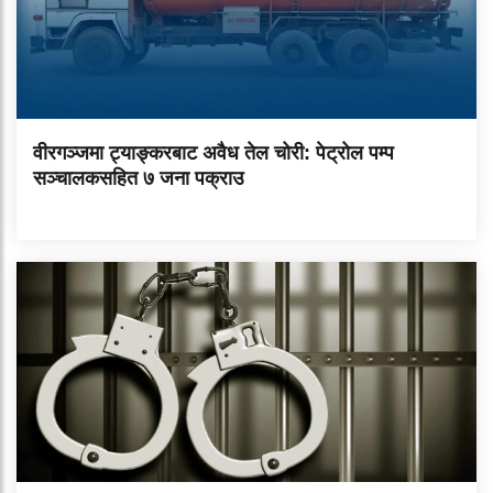
वीरगञ्जमा ट्याङ्करबाट अवैध तेल चोरी: पेट्रोल पम्प
सञ्चालकसहित ७ जना पक्राउ