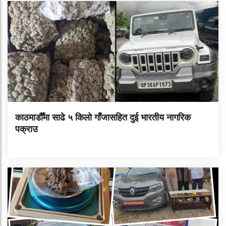
काठमाडौँमा साढे ५ किलो गाँजासहित दुई भारतीय नागरिक
पक्राउ