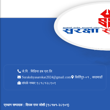
जे.पि . मिडिया हब प्रा.लि
Surakshyasarokar2024@gmail.com
किर्तिपुर-०१ , काठमाडौं
संपर्क नम्बर:९८१८१२८९०९
प्रधान सम्पादक
:
दिपक राज जोशी (९८१७१-२८९०९)