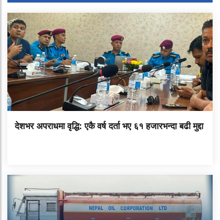
देशभर अपराधमा वृद्धि: एकै वर्ष दर्ता भए ६१ हजारभन्दा बढी मुद्दा