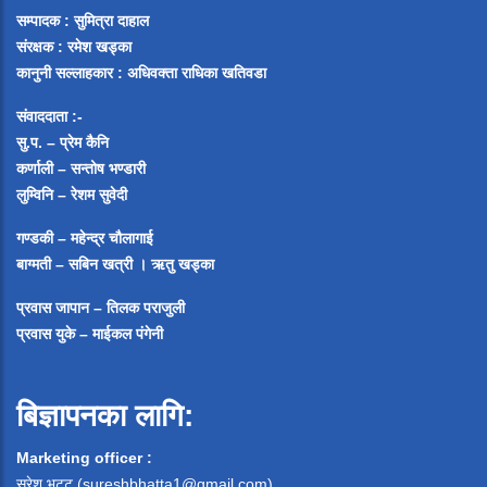
सम्पादक :
सुमित्रा दाहाल
संरक्षक : रमेश खड्का
कानुनी सल्लाहकार : अधिवक्ता राधिका खतिवडा
संवाददाता :-
सु.प. – प्रेम कैनि
कर्णाली – सन्तोष भण्डारी
लुम्विनि – रेशम सुवेदी
गण्डकी – महेन्द्र चौलागाई
बाग्मती – सबिन खत्री ।
ऋतु खड्का
प्रवास जापान – तिलक पराजुली
प्रवास युके – माईकल पंगेनी
बिज्ञापनका लागि:
Marketing officer :
सुरेश भट्ट (
sureshbhatta1@gmail.com
)