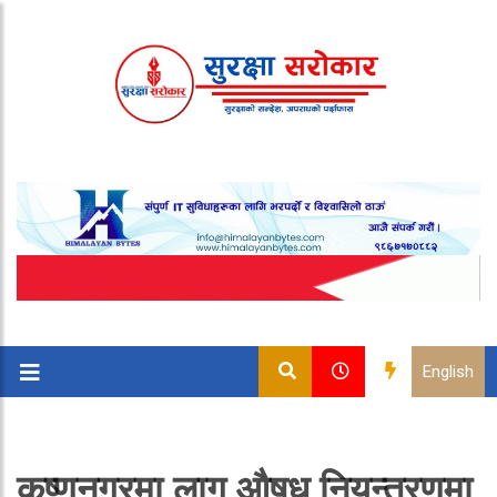
English
कृष्णनगरमा लागु औषध नियन्त्रणमा