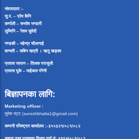
संवाददाता :-
सु.प. – प्रेम कैनि
कर्णाली – सन्तोष भण्डारी
लुम्विनि – रेशम सुवेदी
गण्डकी – महेन्द्र चौलागाई
बाग्मती – सबिन खत्री ।
ऋतु खड्का
प्रवास जापान – तिलक पराजुली
प्रवास युके – माईकल पंगेनी
बिज्ञापनका लागि:
Marketing officer :
सुरेश भट्ट (
sureshbhatta1@gmail.com
)
कम्पनी रजिष्ट्रार कार्यालय :-३५५३२१/०८१/०८२
सूचना
तथा
प्रसारण
विभाग
दर्ता
नं
:
४९६४
/
०८१
/
०
८२