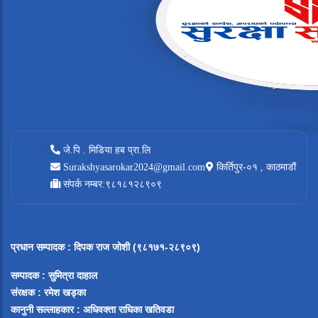
जे.पि . मिडिया हब प्रा.लि
Surakshyasarokar2024@gmail.com
किर्तिपुर-०१ , काठमाडौं
संपर्क नम्बर:९८१८१२८९०९
प्रधान सम्पादक
:
दिपक राज जोशी (९८१७१-२८९०९)
सम्पादक :
सुमित्रा दाहाल
संरक्षक : रमेश खड्का
कानुनी सल्लाहकार : अधिवक्ता राधिका खतिवडा