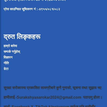
प्रेस
काउन्सिल
सूचिकरण
नं
:-
४९५५
/
०८१
/
०
८२
द्रुत लिङ्कहरू
हाम्रो बारेमा
सम्पर्क गर्नुहोस्
विज्ञापन
नीति
डेटा
सुरक्षा सरोकारमा प्रकाशित सामग्रीबारे कुनै गुनासो, सूचना तथा सुझाव भए
हामीलाई
-Surakshyasarokar2024@gmail.com
पठाउनु होला।
साथै, Facebook,X ,TikTok र Instagram मार्फत पनि हामीसँग