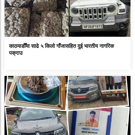
काठमाडौँमा साढे ५ किलो गाँजासहित दुई भारतीय नागरिक
पक्राउ