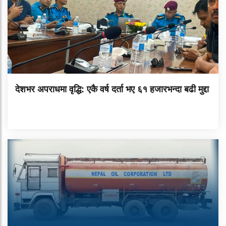
देशभर अपराधमा वृद्धि: एकै वर्ष दर्ता भए ६१ हजारभन्दा बढी मुद्दा