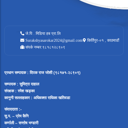
जे.पि . मिडिया हब प्रा.लि
Surakshyasarokar2024@gmail.com
किर्तिपुर-०१ , काठमाडौं
संपर्क नम्बर:९८१८१२८९०९
प्रधान सम्पादक
:
दिपक राज जोशी (९८१७१-२८९०९)
सम्पादक :
सुमित्रा दाहाल
संरक्षक : रमेश खड्का
कानुनी सल्लाहकार : अधिवक्ता राधिका खतिवडा
संवाददाता :-
सु.प. – प्रेम कैनि
कर्णाली – सन्तोष भण्डारी