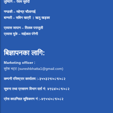
लुम्विनि – रेशम सुवेदी
गण्डकी – महेन्द्र चौलागाई
बाग्मती – सबिन खत्री ।
ऋतु खड्का
प्रवास जापान – तिलक पराजुली
प्रवास युके – माईकल पंगेनी
बिज्ञापनका लागि:
Marketing officer :
सुरेश भट्ट (
sureshbhatta1@gmail.com
)
कम्पनी रजिष्ट्रार कार्यालय :-३५५३२१/०८१/०८२
सूचना
तथा
प्रसारण
विभाग
दर्ता
नं
:
४९६४
/
०८१
/
०
८२
प्रेस
काउन्सिल
सूचिकरण
नं
:-
४९५५
/
०८१
/
०
८२