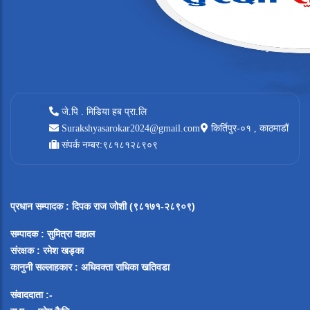
जे.पि . मिडिया हब प्रा.लि
Surakshyasarokar2024@gmail.com
किर्तिपुर-०१ , काठमाडौं
संपर्क नम्बर:९८१८१२८९०९
प्रधान सम्पादक
:
दिपक राज जोशी (९८१७१-२८९०९)
सम्पादक :
सुमित्रा दाहाल
संरक्षक : रमेश खड्का
कानुनी सल्लाहकार : अधिवक्ता राधिका खतिवडा
संवाददाता :-