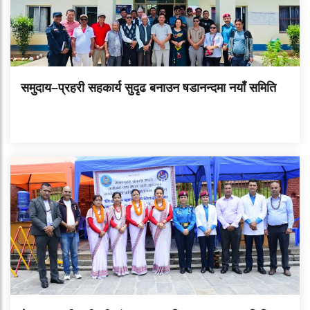
समुदाय–प्रहरी सहकार्य सुदृढ बनाउन षडानन्दमा नयाँ समिति