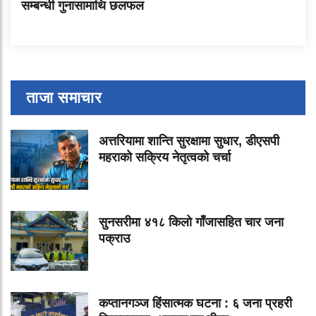
सम्बन्धी गुनासामाथि छलफल
ताजा समाचार
अत्तरियामा शान्ति सुरक्षामा सुधार, डीएसपी
महराको सक्रिय नेतृत्वको चर्चा
सुनसरीमा ४१८ किलो गाँजासहित चार जना
पक्राउ
कप्तानगञ्ज हिंसात्मक घटना : ६ जना प्रहरी