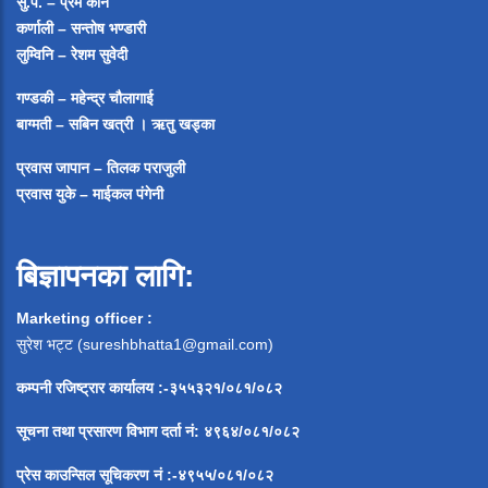
सु.प. – प्रेम कैनि
कर्णाली – सन्तोष भण्डारी
लुम्विनि – रेशम सुवेदी
गण्डकी – महेन्द्र चौलागाई
बाग्मती – सबिन खत्री ।
ऋतु खड्का
प्रवास जापान – तिलक पराजुली
प्रवास युके – माईकल पंगेनी
बिज्ञापनका लागि:
Marketing officer :
सुरेश भट्ट (
sureshbhatta1@gmail.com
)
कम्पनी रजिष्ट्रार कार्यालय :-३५५३२१/०८१/०८२
सूचना
तथा
प्रसारण
विभाग
दर्ता
नं
:
४९६४
/
०८१
/
०
८२
प्रेस
काउन्सिल
सूचिकरण
नं
:-
४९५५
/
०८१
/
०
८२