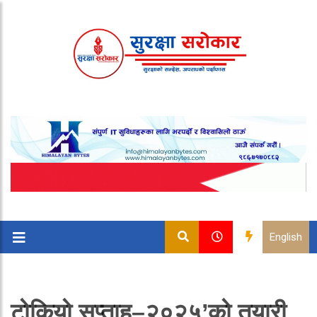
English
टोकियो सप्ताह–२०२५’को तयारी