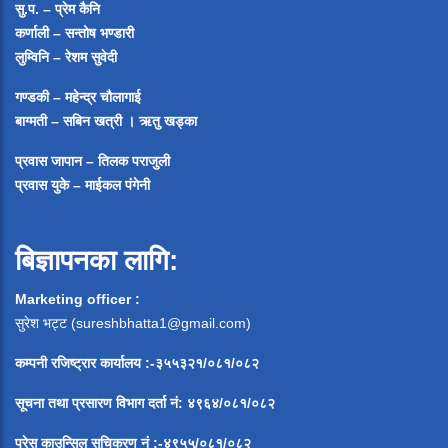
सु.प. – प्रेम कैनि
कर्णाली – सन्तोष भण्डारी
लुम्विनि – रेशम सुवेदी
गण्डकी – महेन्द्र चौलागाई
बाग्मती – सबिन खत्री ।
ऋतु खड्का
प्रवास जापान – तिलक पराजुली
प्रवास युके – माईकल पंगेनी
बिज्ञापनका लागि:
Marketing officer :
सुरेश भट्ट (
sureshbhatta1@gmail.com
)
कम्पनी रजिष्ट्रार कार्यालय :-३५५३२१/०८१/०८२
सूचना
तथा
प्रसारण
विभाग
दर्ता
नं
:
४९६४
/
०८१
/
०
८२
प्रेस
काउन्सिल
सूचिकरण
नं
:-
४९५५
/
०८१
/
०
८२