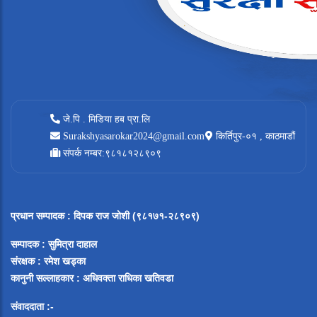
जे.पि . मिडिया हब प्रा.लि
Surakshyasarokar2024@gmail.com
किर्तिपुर-०१ , काठमाडौं
संपर्क नम्बर:९८१८१२८९०९
प्रधान सम्पादक
:
दिपक राज जोशी (९८१७१-२८९०९)
सम्पादक :
सुमित्रा दाहाल
संरक्षक : रमेश खड्का
कानुनी सल्लाहकार : अधिवक्ता राधिका खतिवडा
संवाददाता :-