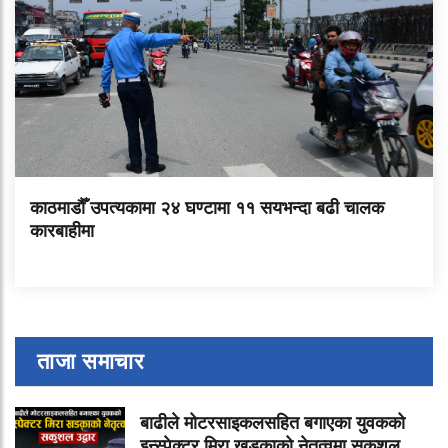
काठमाडौँ उपत्यकामा २४ घण्टामा ११ सयभन्दा बढी चालक
कारबाहीमा
ताजा समाचार
बाढीले मोटरसाइकलसहित बगाएका युवकको
इन्स्पेक्टर मिरा खड्काको नेतृत्वमा सकुशल