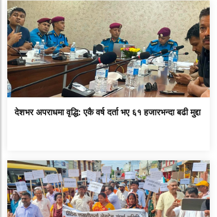
देशभर अपराधमा वृद्धि: एकै वर्ष दर्ता भए ६१ हजारभन्दा बढी मुद्दा