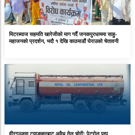
मिटरब्याज सहमति खारेजीको माग गर्दै जनकपुरधाममा साहु-
महाजनको प्रदर्शन, भदौ १ देखि काठमाडौं घेराउको चेतावनी
वीरगञ्जमा ट्याङ्करबाट अवैध तेल चोरी: पेट्रोल पम्प