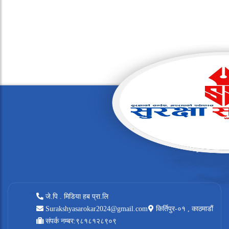
जे.पि . मिडिया हब प्रा.लि
Surakshyasarokar2024@gmail.com
किर्तिपुर-०१ , काठमाडौं
संपर्क नम्बर:९८१८१२८९०९