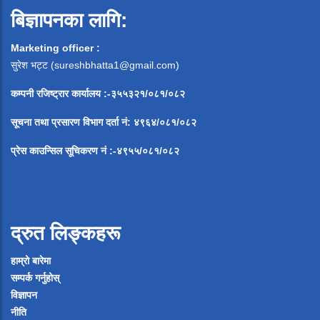
बिज्ञापनका लागि:
Marketing officer :
सुरेश भट्ट (
sureshbhatta1@gmail.com
)
कम्पनी रजिष्ट्रार कार्यालय :-३५५३२१/०८१/०८२
सूचना
तथा
प्रसारण
विभाग
दर्ता
नं
:
४९६४
/
०८१
/
०
८२
प्रेस
काउन्सिल
सूचिकरण
नं
:-
४९५५
/
०८१
/
०
८२
द्रुत लिङ्कहरू
हाम्रो बारेमा
सम्पर्क गर्नुहोस्
विज्ञापन
नीति