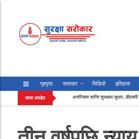
गृहपृष्ठ
समाचार
भिडियो
इतिहास
अत्तरियामा शान्ति सुरक्षामा सुधार, डीएसपी महराको सक्रिय ने
सफलताको कथा
अन्य
ताजा अपडेट
तीन वर्षपछि न्य