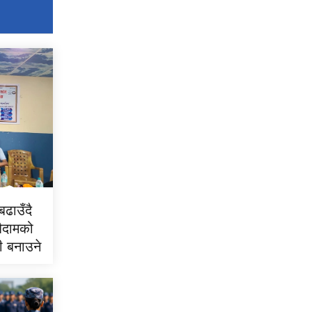
ढाउँदै
बैदामको
री बनाउने