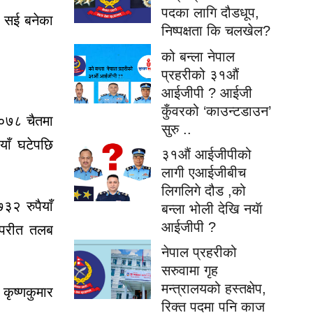
पदका लागि दौडधूप,
ठ सई बनेका
निष्पक्षता कि चलखेल?
को बन्ला नेपाल
प्रहरीको ३१औं
आईजीपी ? आईजी
कुँवरको ‘काउन्टडाउन’
२०७८ चैतमा
सुरु ..
ाँ घटेपछि
३१औं आईजीपीको
लागी एआईजीबीच
लिगलिगे दौड ,को
३२ रुपैयाँ
बन्ला भोली देखि नयॅा
आईजीपी ?
िपरीत तलब
नेपाल प्रहरीको
सरुवामा गृह
मन्त्रालयको हस्तक्षेप,
कृष्णकुमार
रिक्त पदमा पनि काज