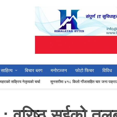
साहित्य
बिचार ब्लग
मनोरञ्जन
फोटो फिचर
विविध
तृत्वको चर्चा
सुनसरीमा ४१८ किलो गाँजासहित चार जना पक्राउ
कप्तानग
ाय : वरिष्ठ सईको त