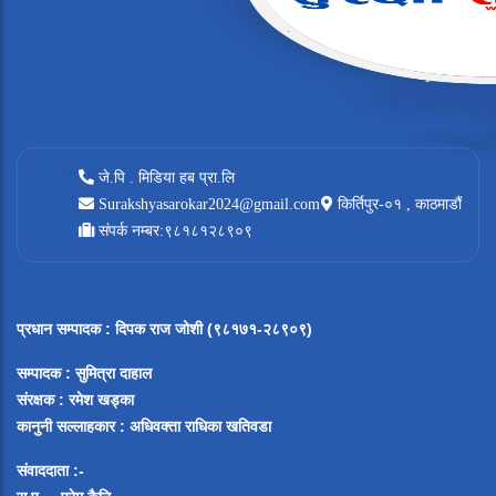
जे.पि . मिडिया हब प्रा.लि
Surakshyasarokar2024@gmail.com
किर्तिपुर-०१ , काठमाडौं
संपर्क नम्बर:९८१८१२८९०९
प्रधान सम्पादक
:
दिपक राज जोशी (९८१७१-२८९०९)
सम्पादक :
सुमित्रा दाहाल
संरक्षक : रमेश खड्का
कानुनी सल्लाहकार : अधिवक्ता राधिका खतिवडा
संवाददाता :-