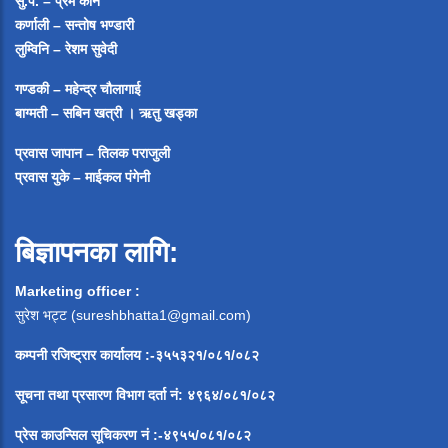
सु.प. – प्रेम कैनि
कर्णाली – सन्तोष भण्डारी
लुम्विनि – रेशम सुवेदी
गण्डकी – महेन्द्र चौलागाई
बाग्मती – सबिन खत्री ।
ऋतु खड्का
प्रवास जापान – तिलक पराजुली
प्रवास युके – माईकल पंगेनी
बिज्ञापनका लागि:
Marketing officer :
सुरेश भट्ट (
sureshbhatta1@gmail.com
)
कम्पनी रजिष्ट्रार कार्यालय :-३५५३२१/०८१/०८२
सूचना
तथा
प्रसारण
विभाग
दर्ता
नं
:
४९६४
/
०८१
/
०
८२
प्रेस
काउन्सिल
सूचिकरण
नं
:-
४९५५
/
०८१
/
०
८२