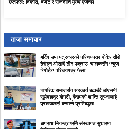
छलफल: विकास, बजेट र राजनीति मुख्य एजेन्डा
ताजा समाचार
बर्दिवासमा पत्रकारको परिचयपत्र बोकेर खैरो
हेरोइन ओसार्दै तीन पक्राउ, चालकसँग ‘न्युज
रिपोर्टर’ परिचयपत्र फेला
नागरिक समाजसँग सहकार्य बढाउँदै डीएसपी
सूर्यबहादुर बोगटी, बैदामको शान्ति सुरक्षालाई
प्रभावकारी बनाउने प्रतिबद्धता
अपराध नियन्त्रणसँगै संस्थागत सुधारमा