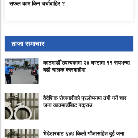
सफल काम किन चर्चाबाहिर ?
ताजा समाचार
काठमाडौँ उपत्यकामा २४ घण्टामा ११ सयभन्दा
बढी चालक कारबाहीमा
वैदेशिक रोजगारीको प्रलोभनमा ठगी गर्ने चार
जना काठमाडौँबाट पक्राउ
भेडेटारबाट ६४७ किलो गाँजासहित दुई जना