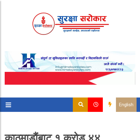
English
काठमाडौंबाट १ करोड ४४