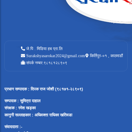
जे.पि . मिडिया हब प्रा.लि
Surakshyasarokar2024@gmail.com
किर्तिपुर-०१ , काठमाडौं
संपर्क नम्बर:९८१८१२८९०९
प्रधान सम्पादक
:
दिपक राज जोशी (९८१७१-२८९०९)
सम्पादक :
सुमित्रा दाहाल
संरक्षक : रमेश खड्का
कानुनी सल्लाहकार : अधिवक्ता राधिका खतिवडा
संवाददाता :-