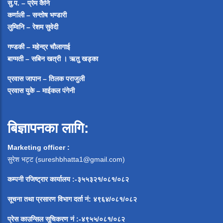
सु.प. – प्रेम कैनि
कर्णाली – सन्तोष भण्डारी
लुम्विनि – रेशम सुवेदी
गण्डकी – महेन्द्र चौलागाई
बाग्मती – सबिन खत्री ।
ऋतु खड्का
प्रवास जापान – तिलक पराजुली
प्रवास युके – माईकल पंगेनी
बिज्ञापनका लागि:
Marketing officer :
सुरेश भट्ट (
sureshbhatta1@gmail.com
)
कम्पनी रजिष्ट्रार कार्यालय :-३५५३२१/०८१/०८२
सूचना
तथा
प्रसारण
विभाग
दर्ता
नं
:
४९६४
/
०८१
/
०
८२
प्रेस
काउन्सिल
सूचिकरण
नं
:-
४९५५
/
०८१
/
०
८२