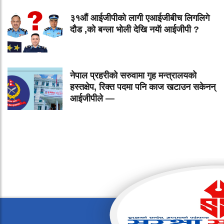
३१औं आईजीपीको लागी एआईजीबीच लिगलिगे
दौड ,को बन्ला भोली देखि नयॅा आईजीपी ?
नेपाल प्रहरीको सरुवामा गृह मन्त्रालयको
हस्तक्षेप, रिक्त पदमा पनि काज खटाउन सकेनन्
आईजीपीले —