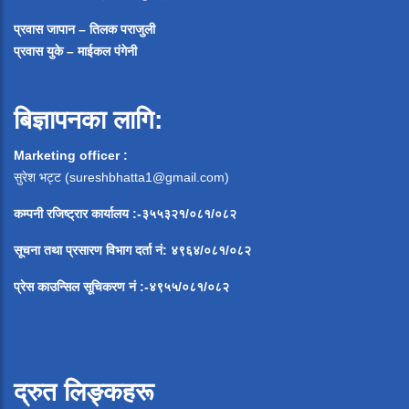
प्रवास जापान – तिलक पराजुली
प्रवास युके – माईकल पंगेनी
बिज्ञापनका लागि:
Marketing officer :
सुरेश भट्ट (
sureshbhatta1@gmail.com
)
कम्पनी रजिष्ट्रार कार्यालय :-३५५३२१/०८१/०८२
सूचना
तथा
प्रसारण
विभाग
दर्ता
नं
:
४९६४
/
०८१
/
०
८२
प्रेस
काउन्सिल
सूचिकरण
नं
:-
४९५५
/
०८१
/
०
८२
द्रुत लिङ्कहरू