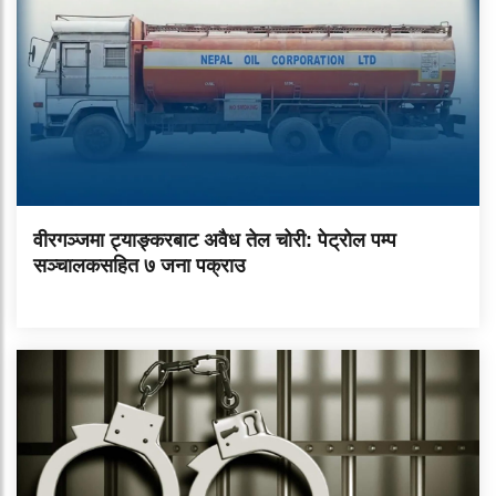
वीरगञ्जमा ट्याङ्करबाट अवैध तेल चोरी: पेट्रोल पम्प
सञ्चालकसहित ७ जना पक्राउ