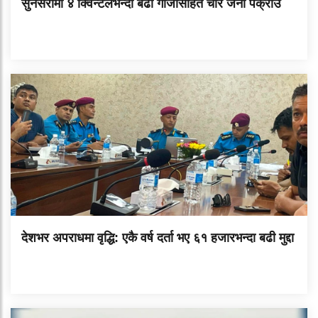
सुनसरीमा ४ क्विन्टलभन्दा बढी गाँजासहित चार जना पक्राउ
देशभर अपराधमा वृद्धि: एकै वर्ष दर्ता भए ६१ हजारभन्दा बढी मुद्दा