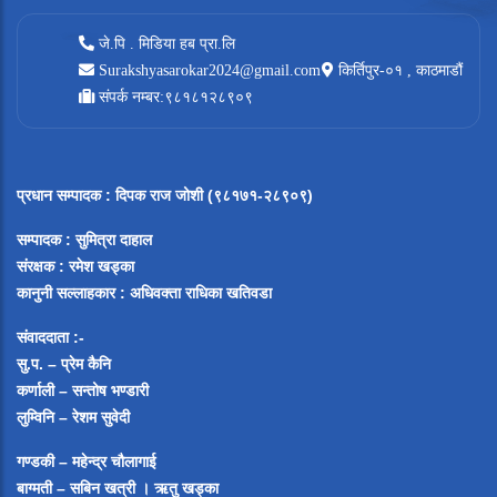
जे.पि . मिडिया हब प्रा.लि
Surakshyasarokar2024@gmail.com
किर्तिपुर-०१ , काठमाडौं
संपर्क नम्बर:९८१८१२८९०९
प्रधान सम्पादक
:
दिपक राज जोशी (९८१७१-२८९०९)
सम्पादक :
सुमित्रा दाहाल
संरक्षक : रमेश खड्का
कानुनी सल्लाहकार : अधिवक्ता राधिका खतिवडा
संवाददाता :-
सु.प. – प्रेम कैनि
कर्णाली – सन्तोष भण्डारी
लुम्विनि – रेशम सुवेदी
गण्डकी – महेन्द्र चौलागाई
बाग्मती – सबिन खत्री ।
ऋतु खड्का