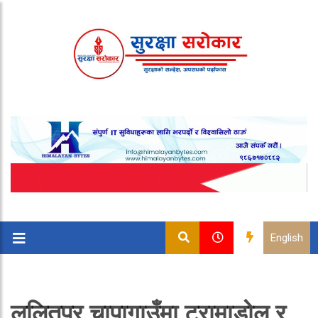
English
ललितपुर चापागाउँमा ट्रामाडोल र