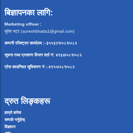
बिज्ञापनका लागि:
Marketing officer :
सुरेश भट्ट (
sureshbhatta1@gmail.com
)
कम्पनी रजिष्ट्रार कार्यालय :-३५५३२१/०८१/०८२
सूचना
तथा
प्रसारण
विभाग
दर्ता
नं
:
४९६४
/
०८१
/
०
८२
प्रेस
काउन्सिल
सूचिकरण
नं
:-
४९५५
/
०८१
/
०
८२
द्रुत लिङ्कहरू
हाम्रो बारेमा
सम्पर्क गर्नुहोस्
विज्ञापन