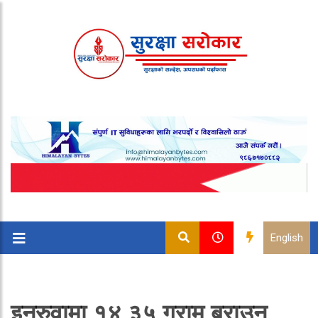
English
इनरुवामा १४.३५ ग्राम ब्राउन