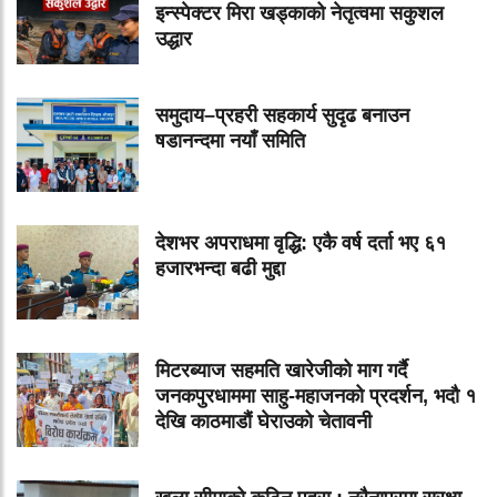
इन्स्पेक्टर मिरा खड्काको नेतृत्वमा सकुशल
उद्धार
समुदाय–प्रहरी सहकार्य सुदृढ बनाउन
षडानन्दमा नयाँ समिति
देशभर अपराधमा वृद्धि: एकै वर्ष दर्ता भए ६१
हजारभन्दा बढी मुद्दा
मिटरब्याज सहमति खारेजीको माग गर्दै
जनकपुरधाममा साहु-महाजनको प्रदर्शन, भदौ १
देखि काठमाडौं घेराउको चेतावनी