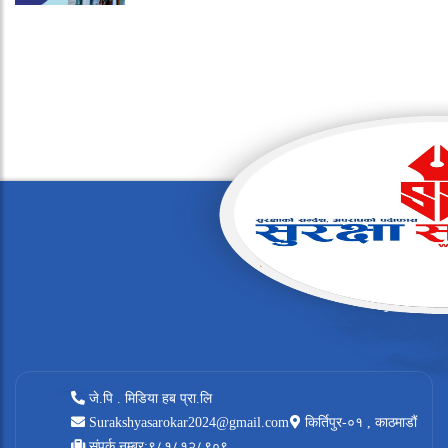
जे.पि . मिडिया हब प्रा.लि
Surakshyasarokar2024@gmail.com
किर्तिपुर-०१ , काठमाडौं
संपर्क नम्बर:९८१८१२८९०९