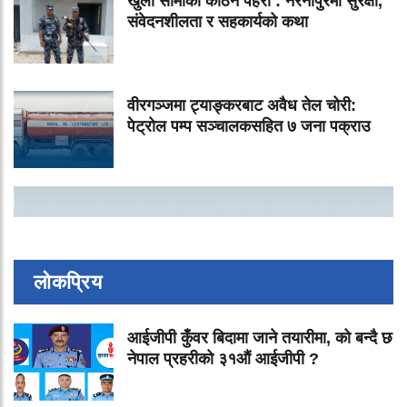
खुला सीमाको कठिन पहरा : नरैनापुरमा सुरक्षा,
संवेदनशीलता र सहकार्यको कथा
वीरगञ्जमा ट्याङ्करबाट अवैध तेल चोरी:
पेट्रोल पम्प सञ्चालकसहित ७ जना पक्राउ
लोकप्रिय
आईजीपी कुँवर बिदामा जाने तयारीमा, को बन्दै छ
नेपाल प्रहरीको ३१औं आईजीपी ?