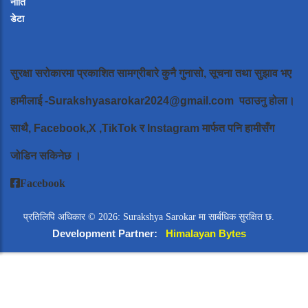
नीति
डेटा
सुरक्षा सरोकारमा प्रकाशित सामग्रीबारे कुनै गुनासो, सूचना तथा सुझाव भए
हामीलाई
-Surakshyasarokar2024@gmail.com
पठाउनु होला।
साथै, Facebook,X ,TikTok र Instagram मार्फत पनि हामीसँग
जोडिन सकिनेछ ।
Facebook
प्रतिलिपि अधिकार © 2026: Surakshya Sarokar मा सार्बधिक सुरक्षित छ.
Development Partner:
Himalayan Bytes