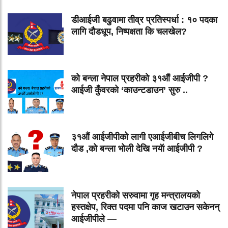
डीआईजी बढुवामा तीव्र प्रतिस्पर्धा : १० पदका
लागि दौडधूप, निष्पक्षता कि चलखेल?
को बन्ला नेपाल प्रहरीको ३१औं आईजीपी ?
आईजी कुँवरको ‘काउन्टडाउन’ सुरु ..
३१औं आईजीपीको लागी एआईजीबीच लिगलिगे
दौड ,को बन्ला भोली देखि नयॅा आईजीपी ?
नेपाल प्रहरीको सरुवामा गृह मन्त्रालयको
हस्तक्षेप, रिक्त पदमा पनि काज खटाउन सकेनन्
आईजीपीले —