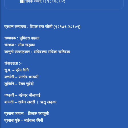
संपर्क नम्बर:९८१८१२८९०९
प्रधान सम्पादक
:
दिपक राज जोशी (९८१७१-२८९०९)
सम्पादक :
सुमित्रा दाहाल
संरक्षक : रमेश खड्का
कानुनी सल्लाहकार : अधिवक्ता राधिका खतिवडा
संवाददाता :-
सु.प. – प्रेम कैनि
कर्णाली – सन्तोष भण्डारी
लुम्विनि – रेशम सुवेदी
गण्डकी – महेन्द्र चौलागाई
बाग्मती – सबिन खत्री ।
ऋतु खड्का
प्रवास जापान – तिलक पराजुली
प्रवास युके – माईकल पंगेनी