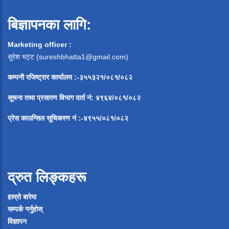
बिज्ञापनका लागि:
Marketing officer :
सुरेश भट्ट (
sureshbhatta1@gmail.com
)
कम्पनी रजिष्ट्रार कार्यालय :-३५५३२१/०८१/०८२
सूचना
तथा
प्रसारण
विभाग
दर्ता
नं
:
४९६४
/
०८१
/
०
८२
प्रेस
काउन्सिल
सूचिकरण
नं
:-
४९५५
/
०८१
/
०
८२
द्रुत लिङ्कहरू
हाम्रो बारेमा
सम्पर्क गर्नुहोस्
विज्ञापन