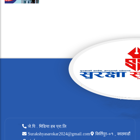
जे.पि . मिडिया हब प्रा.लि
Surakshyasarokar2024@gmail.com
किर्तिपुर-०१ , काठमाडौं