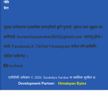
नीति
डेटा
सुरक्षा सरोकारमा प्रकाशित सामग्रीबारे कुनै गुनासो, सूचना तथा सुझाव भए
हामीलाई
-Surakshyasarokar2024@gmail.com
पठाउनु होला।
साथै, Facebook,X ,TikTok र Instagram मार्फत पनि हामीसँग
जोडिन सकिनेछ ।
Facebook
प्रतिलिपि अधिकार © 2026: Surakshya Sarokar मा सार्बधिक सुरक्षित छ.
Development Partner:
Himalayan Bytes