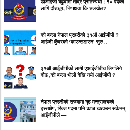
डीआईजी बढुवामा तीव्र प्रतिस्पर्धा : १० पदका
लागि दौडधूप, निष्पक्षता कि चलखेल?
को बन्ला नेपाल प्रहरीको ३१औं आईजीपी ?
आईजी कुँवरको ‘काउन्टडाउन’ सुरु ..
३१औं आईजीपीको लागी एआईजीबीच लिगलिगे
दौड ,को बन्ला भोली देखि नयॅा आईजीपी ?
नेपाल प्रहरीको सरुवामा गृह मन्त्रालयको
हस्तक्षेप, रिक्त पदमा पनि काज खटाउन सकेनन्
आईजीपीले —