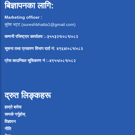
बिज्ञापनका लागि:
Marketing officer :
सुरेश भट्ट (
sureshbhatta1@gmail.com
)
कम्पनी रजिष्ट्रार कार्यालय :-३५५३२१/०८१/०८२
सूचना
तथा
प्रसारण
विभाग
दर्ता
नं
:
४९६४
/
०८१
/
०
८२
प्रेस
काउन्सिल
सूचिकरण
नं
:-
४९५५
/
०८१
/
०
८२
द्रुत लिङ्कहरू
हाम्रो बारेमा
सम्पर्क गर्नुहोस्
विज्ञापन
नीति