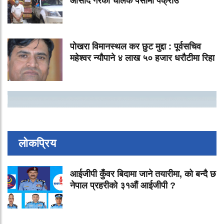
ओसार्दै गरेका चालक पर्सामा पक्राउ
पोखरा विमानस्थल कर छुट मुद्दा : पूर्वसचिव
महेश्वर न्यौपाने ४ लाख ५० हजार धरौटीमा रिहा
लोकप्रिय
आईजीपी कुँवर बिदामा जाने तयारीमा, को बन्दै छ
नेपाल प्रहरीको ३१औं आईजीपी ?