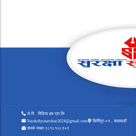
जे.पि . मिडिया हब प्रा.लि
Surakshyasarokar2024@gmail.com
किर्तिपुर-०१ , काठमाडौं
संपर्क नम्बर:९८१८१२८९०९