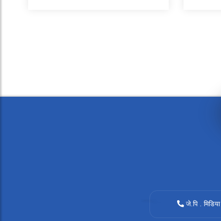
जे.पि . मिडिया