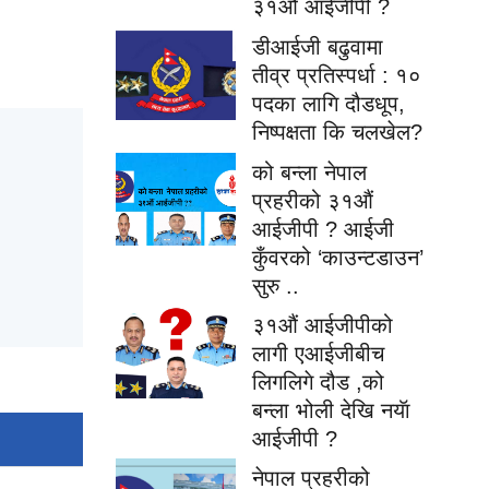
३१औं आईजीपी ?
डीआईजी बढुवामा
तीव्र प्रतिस्पर्धा : १०
पदका लागि दौडधूप,
निष्पक्षता कि चलखेल?
को बन्ला नेपाल
प्रहरीको ३१औं
आईजीपी ? आईजी
कुँवरको ‘काउन्टडाउन’
सुरु ..
३१औं आईजीपीको
लागी एआईजीबीच
लिगलिगे दौड ,को
बन्ला भोली देखि नयॅा
आईजीपी ?
नेपाल प्रहरीको