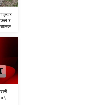
ट्याङ्कर
दमकल र
ण, चालक
वारी
 १०६