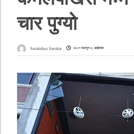
चार पुग्यो
२०८१ फाल्गुन ४, आईतवार
Surakshya Sarokar