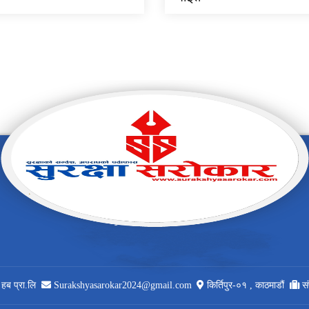
 हब प्रा.लि
Surakshyasarokar2024@gmail.com
किर्तिपुर-०१ , काठमाडौं
स