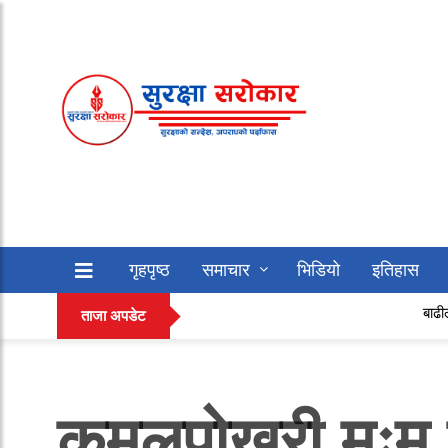
गृहपृष्ठ
समाचार
भिडियो
इतिहास
बाढीले मोटरसाइकलसहि
सफलताको कथा
अन्य
ताजा अपडेट
कमलपोखरी मःम प