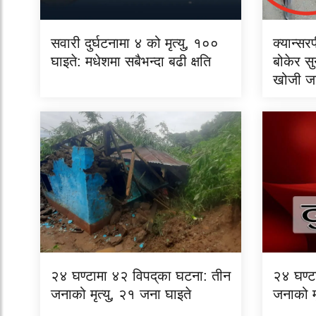
सवारी दुर्घटनामा ४ को मृत्यु, १००
क्यान्सर
घाइते: मधेशमा सबैभन्दा बढी क्षति
बोकेर सुन
खोजी ज
२४ घण्टामा ४२ विपद्‌का घटना: तीन
२४ घण्टा
जनाको मृत्यु, २१ जना घाइते
जनाको मृ