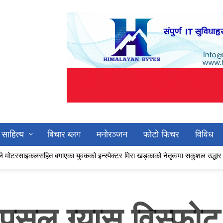
साहित्य
बिचार ब्लग
मनोरञ्जन
फोटो फिचर
विविध
त बगाएका युवकको इन्स्पेक्टर मिरा खड्काको नेतृत्वमा सकुशल उद्धार
समुदाय–प्
सल ग्यास विस्फोट: