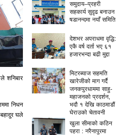
समुदाय–प्रहरी
सहकार्य सुदृढ बनाउन
षडानन्दमा नयाँ समिति
देशभर अपराधमा वृद्धि:
एकै वर्ष दर्ता भए ६१
हजारभन्दा बढी मुद्दा
मिटरब्याज सहमति
ीले शनिबार
खारेजीको माग गर्दै
जनकपुरधाममा साहु-
महाजनको प्रदर्शन,
भदौ १ देखि काठमाडौं
्रममा निधन
घेराउको चेतावनी
बहादुर घले
खुला सीमाको कठिन
पहरा : नरैनापुरमा