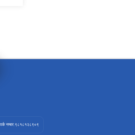
ंपर्क नम्बर:९८१८१२८९०९